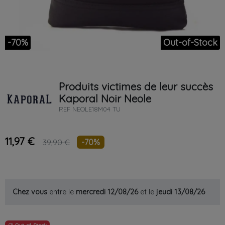
-70%
Out-of-Stock
Produits victimes de leur succès
Kaporal
Noir
Neole
REF
NEOLE18M04 TU
11,97 €
-70%
39,90 €
Chez vous
entre le
mercredi 12/08/26
et le
jeudi 13/08/26