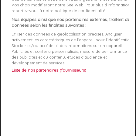
Vos choix modifieront notre Site Web. Pour plus d’informations,
Genre
Homme
reportez-vous à notre politique de confidentialité.
Nos équipes ainsi que nos partenaires externes, traitent des
Rayon
Bagagerie
données selon les finalités suivantes :
Utiliser des données de géolocalisation précises. Analyser
Démarque
70 %
activement les caractéristiques de l’appareil pour l’identification.
Stocker et/ou accéder à des informations sur un appareil.
Publicités et contenu personnalisés, mesure de performance
Références spécifiques
des publicités et du contenu, études d’audience et
développement de services.
EAN-13
3606745013137
Liste de nos partenaires (fournisseurs)
ABONNEZ-VOUS
Exclusivités, offres et nouveautés !