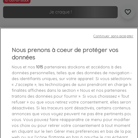
Out-of-Stock

favorite_border
Je craque !
Livraison gratuite *
Retours sous 100 jours
Continuer sans accepter
Produit certifié authentique
Nous prenons à coeur de protéger vos
données
Caractéristiques produit
Nous et nos
1015
partenaires stockons et accédons à des
données personnelles, telles que des données de navigation ou
des identifiants uniques, sur votre appareil. Si vous sélectionnez
Détails du produit
Fabriquant
« J’accepte », les technologies de suivi prendront en charge les
finalités affichées dans la section « Nous et nos partenaires
traitons des données pour fournir ». Si vous choisissez « Tout
Référence
NEOLE18M04 TU
refuser » ou que vous retirez votre consentement, elles seront
désactivées. Si les traceurs sont désactivés, certains contenus et
Fiche technique
annonces que vous voyez peuvent ne pas être pertinents pour
vous. Vous pouvez faire réapparaître ce menu pour modifier
Couleur
Noir
vos choix ou pour retirer votre consentement à tout moment
en cliquant sur le lien Gérer mes préférences en bas de la page
Matière
Synthétique
web ou sur l’icône flottante en bas à gauche le cas échéant.