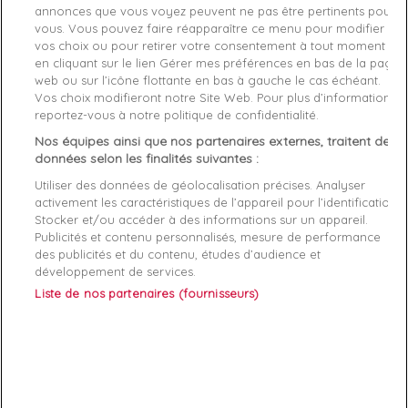
annonces que vous voyez peuvent ne pas être pertinents pour
Style
Basket basse
vous. Vous pouvez faire réapparaître ce menu pour modifier
vos choix ou pour retirer votre consentement à tout moment
en cliquant sur le lien Gérer mes préférences en bas de la page
Conseil Taille
Prenez votre taille habituelle
web ou sur l’icône flottante en bas à gauche le cas échéant.
Vos choix modifieront notre Site Web. Pour plus d’informations,
Genre
Femme
reportez-vous à notre politique de confidentialité.
Fermeture
Lacets
Nos équipes ainsi que nos partenaires externes, traitent des
données selon les finalités suivantes :
Rayon
Chaussure
Utiliser des données de géolocalisation précises. Analyser
activement les caractéristiques de l’appareil pour l’identification.
Démarque
35 %
Stocker et/ou accéder à des informations sur un appareil.
Publicités et contenu personnalisés, mesure de performance
Semelle
Textile
des publicités et du contenu, études d’audience et
intérieure
développement de services.
Liste de nos partenaires (fournisseurs)
Références spécifiques
EAN-13
8057006754842