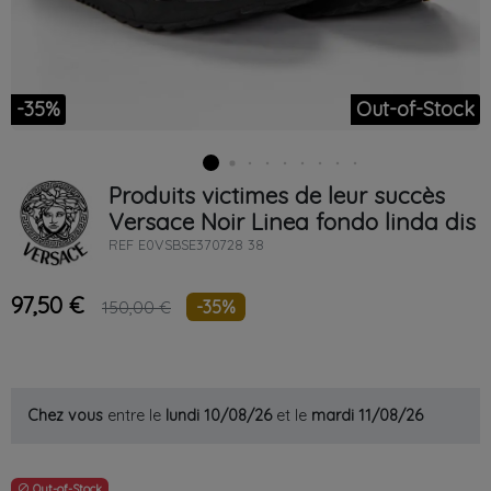
-35%
Out-of-Stock
Produits victimes de leur succès
Versace
Noir
Linea fondo linda dis
REF
E0VSBSE370728 38
97,50 €
-35%
150,00 €
Chez vous
entre le
lundi 10/08/26
et le
mardi 11/08/26
Out-of-Stock
