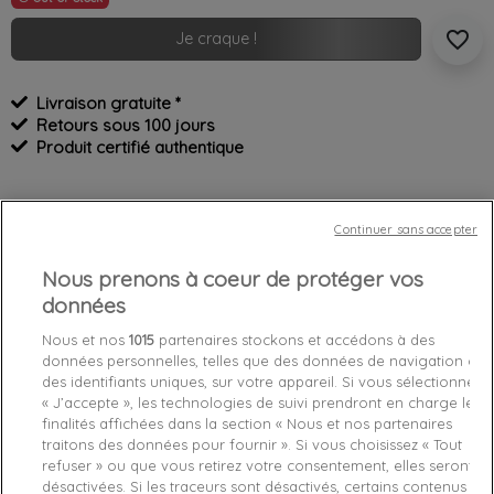
favorite_border
Je craque !
Livraison gratuite *
Retours sous 100 jours
Produit certifié authentique
Caractéristiques produit
Continuer sans accepter
Nous prenons à coeur de protéger vos
Détails du produit
Fabriquant
données
Nous et nos
1015
partenaires stockons et accédons à des
Référence
E0VSBSE370728 38
données personnelles, telles que des données de navigation ou
des identifiants uniques, sur votre appareil. Si vous sélectionnez
Fiche technique
« J’accepte », les technologies de suivi prendront en charge les
finalités affichées dans la section « Nous et nos partenaires
Couleur
Noir
traitons des données pour fournir ». Si vous choisissez « Tout
refuser » ou que vous retirez votre consentement, elles seront
Matière
cuir
désactivées. Si les traceurs sont désactivés, certains contenus et