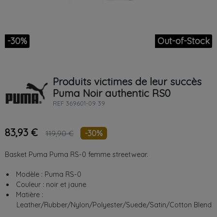
-30%
Out-of-Stock
Produits victimes de leur succès
Puma
Noir
authentic RS0
REF
369601-09 39
83,93 €
-30%
119,90 €
Basket Puma Puma RS-0 femme streetwear.
Modèle : Puma RS-0
Couleur : noir et jaune
Matière :
Leather/Rubber/Nylon/Polyester/Suede/Satin/Cotton Blend