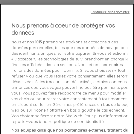
Continuer sans accepter
Chez vous
entre le
lundi 10/08/26
et le
mardi 11/08/26
Nous prenons à coeur de protéger vos
données
Out-of-Stock
Nous et nos
1013
partenaires stockons et accédons à des

données personnelles, telles que des données de navigation ou
favorite_border
Je craque !
des identifiants uniques, sur votre appareil. Si vous sélectionnez
« J’accepte », les technologies de suivi prendront en charge les
finalités affichées dans la section « Nous et nos partenaires
Livraison gratuite *
traitons des données pour fournir ». Si vous choisissez « Tout
Retours sous 100 jours
refuser » ou que vous retirez votre consentement, elles seront
Produit certifié authentique
désactivées. Si les traceurs sont désactivés, certains contenus et
annonces que vous voyez peuvent ne pas être pertinents pour
vous. Vous pouvez faire réapparaître ce menu pour modifier
vos choix ou pour retirer votre consentement à tout moment
Caractéristiques produit
en cliquant sur le lien Gérer mes préférences en bas de la page
web ou sur l’icône flottante en bas à gauche le cas échéant.
Vos choix modifieront notre Site Web. Pour plus d’informations,
Description
Détails du produit
Fabriquant
reportez-vous à notre politique de confidentialité.
Nos équipes ainsi que nos partenaires externes, traitent des