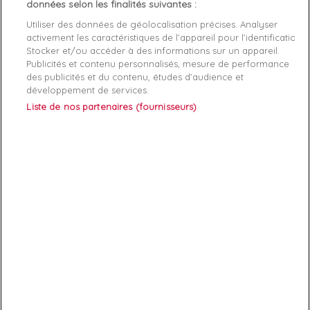
Article: authentic RS0

données selon les finalités suivantes :
Reference: 369601-09

Utiliser des données de géolocalisation précises. Analyser
Manufacture: Puma

activement les caractéristiques de l’appareil pour l’identification.
Product category: Basket de ville basse femme

Stocker et/ou accéder à des informations sur un appareil.
Publicités et contenu personnalisés, mesure de performance
des publicités et du contenu, études d’audience et
développement de services.
Liste de nos partenaires (fournisseurs)
ABONNEZ-VOUS
Exclusivités, offres et nouveautés !
Vous pouvez à tout moment résilier votre abonnement.