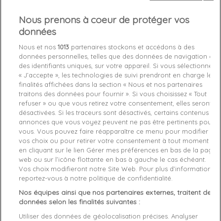
Nous prenons à coeur de protéger vos
Out-of-Stock

données
favorite_border
Je craque !
Nous et nos
1013
partenaires stockons et accédons à des
données personnelles, telles que des données de navigation ou
des identifiants uniques, sur votre appareil. Si vous sélectionnez
Livraison gratuite *
« J’accepte », les technologies de suivi prendront en charge les
Retours sous 100 jours
finalités affichées dans la section « Nous et nos partenaires
Produit certifié authentique
traitons des données pour fournir ». Si vous choisissez « Tout
refuser » ou que vous retirez votre consentement, elles seront
désactivées. Si les traceurs sont désactivés, certains contenus et
Caractéristiques produit
annonces que vous voyez peuvent ne pas être pertinents pour
vous. Vous pouvez faire réapparaître ce menu pour modifier
vos choix ou pour retirer votre consentement à tout moment
en cliquant sur le lien Gérer mes préférences en bas de la page
Description
Détails du produit
Fabriquant
web ou sur l’icône flottante en bas à gauche le cas échéant.
Vos choix modifieront notre Site Web. Pour plus d’informations,
Article: PARTNER: CREATION ref M42329

reportez-vous à notre politique de confidentialité.
Reference: M42329

Nos équipes ainsi que nos partenaires externes, traitent des
données selon les finalités suivantes :
Product category: 

Utiliser des données de géolocalisation précises. Analyser