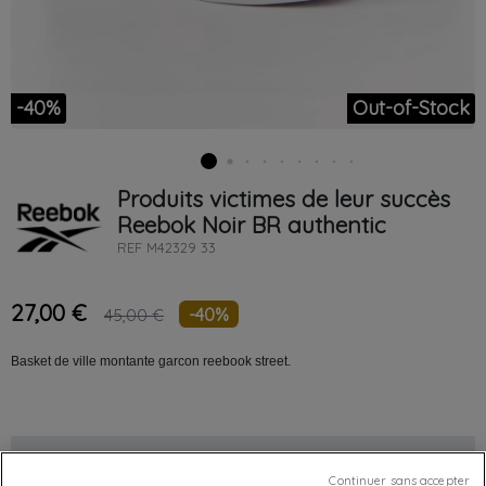
-40%
Out-of-Stock
Produits victimes de leur succès
Reebok
Noir
BR authentic
REF
M42329 33
27,00 €
-40%
45,00 €
Basket de ville montante garcon reebook street.
Chez vous
entre le
lundi 10/08/26
et le
mardi 11/08/26
Continuer sans accepter