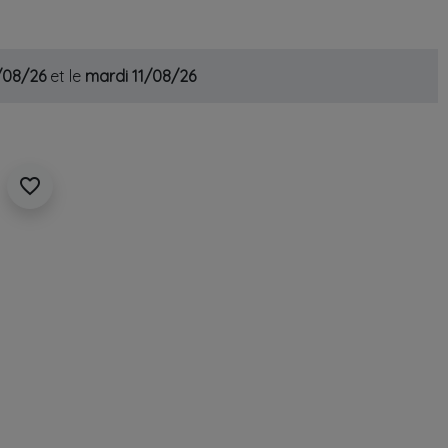
0/08/26
et le
mardi 11/08/26
favorite_border