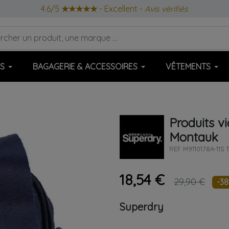
4.6/5
★★★★★
- Excellent -
Avis vérifiés
S
BAGAGERIE & ACCESSOIRES
VÊTEMENTS
Produits v
Montauk
REF
M9110178A-11S 
18,54 €
29,90 €
-3
Superdry