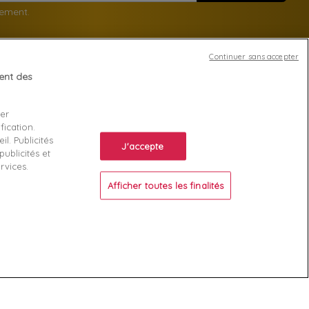
nement.
Continuer sans accepter
tent des
Votre compte
ser
Suivi de commande
fication.
ente
Connexion
l. Publicités
J'accepte
ublicités et
Créez votre compte
rvices.
Afficher toutes les finalités