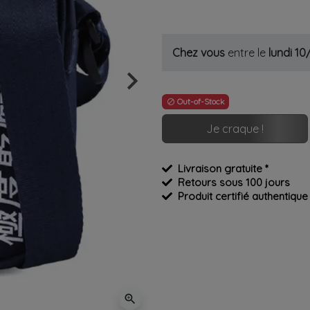
Chez vous
entre le
lundi 1
keyboard_arrow_right
Suivant
Out-of-Stock

Je craque !
Livraison gratuite *
Retours sous 100 jours
Produit certifié authentique
zoom_in