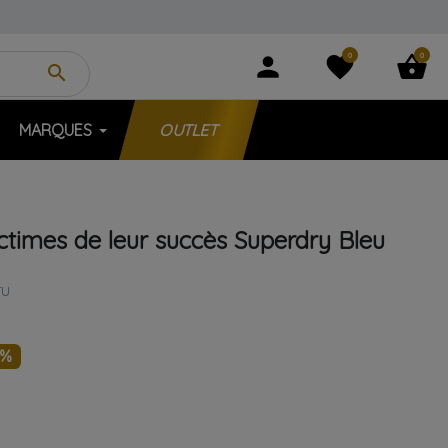
0
0
person
favorite
shopping_basket
search
MARQUES
OUTLET
ictimes de leur succès
Superdry
Bleu
TU
8%