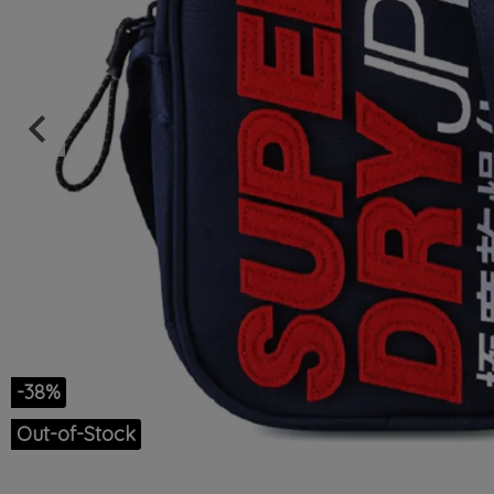
keyboard_arrow_left
Précédent
-38%
Out-of-Stock