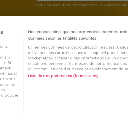
Vous pouvez à tout moment résilier votre abon
es
Nos équipes ainsi que nos partenaires externes, trai
client
À propos
données selon les finalités suivantes :
iants
Utiliser des données de géolocalisation précises. Analy
Mentions légales
activement les caractéristiques de l’appareil pour l’identi
ans la
t remboursement
Conditions générales de v
Stocker et/ou accéder à des informations sur un apparei
r ». Si
et contenu personnalisés, mesure de performance des p
écurisé
Qui sommes nous?
tement,
du contenu, études d’audience et développement de se
contenus et
Liste de nos partenaires (fournisseurs)
-nous
Informatique et liberté
us. Vous
r retirer
 ma commande
Plan du site
mes
s à gauche