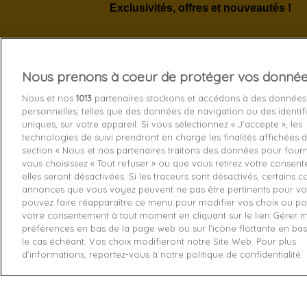
Exclusivités, offres et nouveautés !
Nous prenons à coeur de protéger vos donné
Services 
Nous et nos
1013
partenaires stockons et accédons à des données
personnelles, telles que des données de navigation ou des identif
Livraison
uniques, sur votre appareil. Si vous sélectionnez « J’accepte », les
technologies de suivi prendront en charge les finalités affichées d
Echange e
section « Nous et nos partenaires traitons des données pour fourni
Paiement s
vous choisissez « Tout refuser » ou que vous retirez votre consen
elles seront désactivées. Si les traceurs sont désactivés, certains 
Contactez
annonces que vous voyez peuvent ne pas être pertinents pour vo
pouvez faire réapparaître ce menu pour modifier vos choix ou pou
Retourner
votre consentement à tout moment en cliquant sur le lien Gérer 
préférences en bas de la page web ou sur l’icône flottante en ba
le cas échéant. Vos choix modifieront notre Site Web. Pour plus
d’informations, reportez-vous à notre politique de confidentialité.