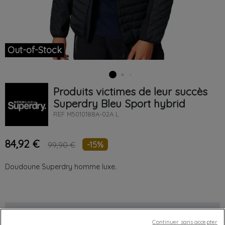
Out-of-Stock
Produits victimes de leur succès
Superdry
Bleu
Sport hybrid
REF
M5010188A-02A L
84,92 €
-15%
99,90 €
Doudoune Superdry homme luxe.
Chez vous
entre le
mardi 11/08/26
et le
mercredi 12/08/26
Continuer sans accepter