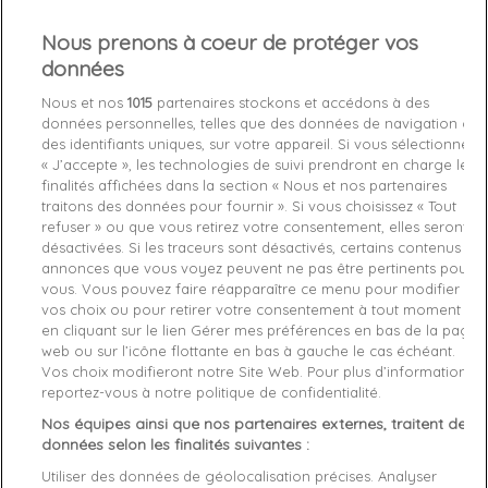
Nous prenons à coeur de protéger vos
Out-of-Stock

données
favorite_border
Je craque !
Nous et nos
1015
partenaires stockons et accédons à des
données personnelles, telles que des données de navigation ou
des identifiants uniques, sur votre appareil. Si vous sélectionnez
Livraison gratuite *
« J’accepte », les technologies de suivi prendront en charge les
Retours sous 100 jours
finalités affichées dans la section « Nous et nos partenaires
Produit certifié authentique
traitons des données pour fournir ». Si vous choisissez « Tout
refuser » ou que vous retirez votre consentement, elles seront
désactivées. Si les traceurs sont désactivés, certains contenus et
Caractéristiques produit
annonces que vous voyez peuvent ne pas être pertinents pour
vous. Vous pouvez faire réapparaître ce menu pour modifier
vos choix ou pour retirer votre consentement à tout moment
en cliquant sur le lien Gérer mes préférences en bas de la page
Description
Détails du produit
Fabriquant
web ou sur l’icône flottante en bas à gauche le cas échéant.
Vos choix modifieront notre Site Web. Pour plus d’informations,
Article: Sport hybrid

reportez-vous à notre politique de confidentialité.
Reference: M5010188A-02A

Nos équipes ainsi que nos partenaires externes, traitent des
Manufacture: Superdry

données selon les finalités suivantes :
Product category: Doudoune homme

Utiliser des données de géolocalisation précises. Analyser