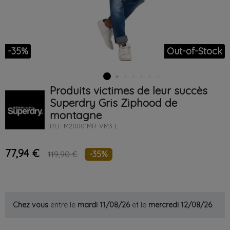
-35%
Out-of-Stock
Produits victimes de leur succès
Superdry
Gris
Ziphood de
montagne
REF
M20001MR-VM3 L
77,94 €
-35%
119,90 €
Chez vous
entre le
mardi 11/08/26
et le
mercredi 12/08/26