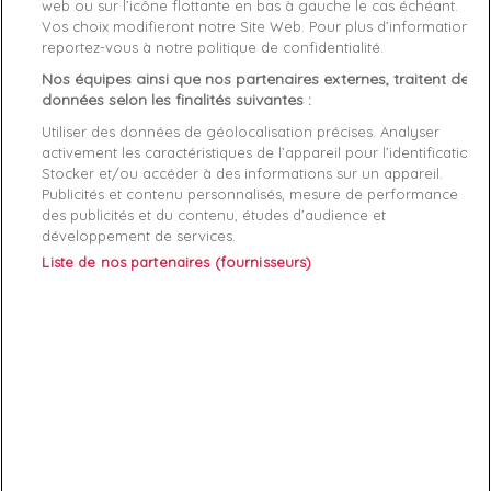
web ou sur l’icône flottante en bas à gauche le cas échéant.
Matière
Synthétique
Vos choix modifieront notre Site Web. Pour plus d’informations,
reportez-vous à notre politique de confidentialité.
Genre
Homme
Nos équipes ainsi que nos partenaires externes, traitent des
données selon les finalités suivantes :
Rayon
Vetement
Utiliser des données de géolocalisation précises. Analyser
Démarque
35 %
activement les caractéristiques de l’appareil pour l’identification.
Stocker et/ou accéder à des informations sur un appareil.
Publicités et contenu personnalisés, mesure de performance
Références spécifiques
des publicités et du contenu, études d’audience et
développement de services.
EAN-13
5057101658611
Liste de nos partenaires (fournisseurs)
ABONNEZ-VOUS
Exclusivités, offres et nouveautés !