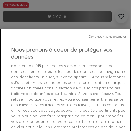
Out-of-Stock

favorite_border
Je craque !
Livraison gratuite *
Continuer sans accepter
Retours sous 100 jours
Produit certifié authentique
Nous prenons à coeur de protéger vos
données
Caractéristiques produit
Nous et nos
1015
partenaires stockons et accédons à des
données personnelles, telles que des données de navigation ou
des identifiants uniques, sur votre appareil. Si vous sélectionnez
Détails du produit
Fabriquant
« J’accepte », les technologies de suivi prendront en charge les
finalités affichées dans la section « Nous et nos partenaires
traitons des données pour fournir ». Si vous choisissez « Tout
Référence
M20001MR-VM3 L
refuser » ou que vous retirez votre consentement, elles seront
désactivées. Si les traceurs sont désactivés, certains contenus et
Fiche technique
annonces que vous voyez peuvent ne pas être pertinents pour
vous. Vous pouvez faire réapparaître ce menu pour modifier
vos choix ou pour retirer votre consentement à tout moment
Couleur
Gris
en cliquant sur le lien Gérer mes préférences en bas de la page