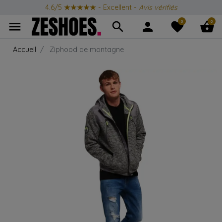
4.6/5
★★★★★
- Excellent -
Avis vérifiés
0
0
menu
search
person
favorite
shopping_basket
Accueil
Ziphood de montagne