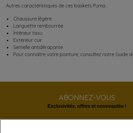
Autres caractéristiques de ces baskets Puma :
Chaussure légère
Languette rembourrée
Intérieur tissu
Extérieur cuir
Semelle antidérapante
Pour connaître votre pointure, consultez notre Guide de
ABONNEZ-VOUS
Exclusivités, offres et nouveautés !