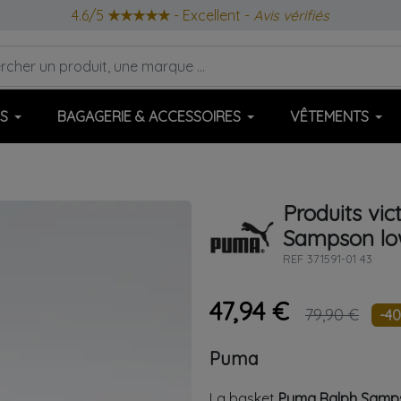
4.6/5
★★★★★
- Excellent -
Avis vérifiés
S
BAGAGERIE & ACCESSOIRES
VÊTEMENTS
Produits vic
Sampson lo
REF
371591-01 43
47,94 €
79,90 €
-4
Puma
La basket
Puma Ralph Samps