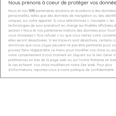
Nous prenons à coeur de protéger vos donné
Services 
Nous et nos
1015
partenaires stockons et accédons à des données
personnelles, telles que des données de navigation ou des identif
Livraison
uniques, sur votre appareil. Si vous sélectionnez « J’accepte », les
technologies de suivi prendront en charge les finalités affichées d
Echange e
section « Nous et nos partenaires traitons des données pour fourni
Paiement s
vous choisissez « Tout refuser » ou que vous retirez votre consen
elles seront désactivées. Si les traceurs sont désactivés, certains 
Contactez
annonces que vous voyez peuvent ne pas être pertinents pour vo
pouvez faire réapparaître ce menu pour modifier vos choix ou pou
Retourner
votre consentement à tout moment en cliquant sur le lien Gérer 
préférences en bas de la page web ou sur l’icône flottante en ba
le cas échéant. Vos choix modifieront notre Site Web. Pour plus
d’informations, reportez-vous à notre politique de confidentialité.