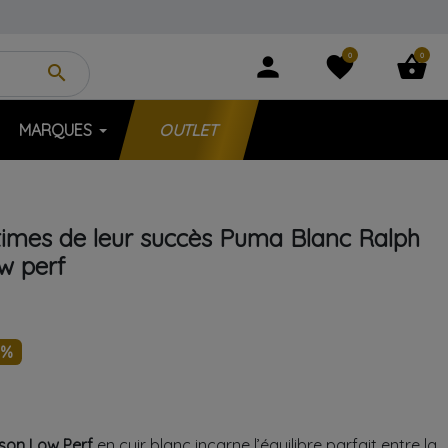
0
0
person
favorite
shopping_basket
search
MARQUES
OUTLET
times de leur succès
Puma
Blanc
Ralph
w perf
0%
on Low Perf
en cuir blanc incarne l’équilibre parfait entre la