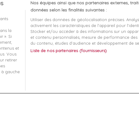
es
Nos équipes ainsi que nos partenaires externes, trai
client
À propos
données selon les finalités suivantes :
iants
Utiliser des données de géolocalisation précises. Analy
Mentions légales
activement les caractéristiques de l’appareil pour l’identi
ans la
t remboursement
Conditions générales de v
Stocker et/ou accéder à des informations sur un apparei
r ». Si
et contenu personnalisés, mesure de performance des p
écurisé
Qui sommes nous?
tement,
du contenu, études d’audience et développement de se
contenus et
Liste de nos partenaires (fournisseurs)
-nous
Informatique et liberté
us. Vous
r retirer
 ma commande
Plan du site
mes
s à gauche