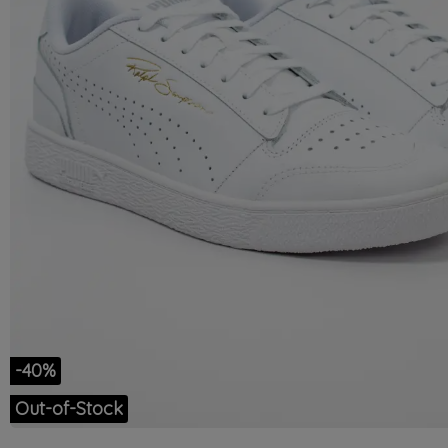
-40%
Out-of-Stock