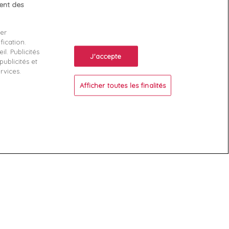
tent des
Votre compte
ser
Suivi de commande
fication.
ente
Connexion
l. Publicités
J'accepte
ublicités et
Créez votre compte
rvices.
Afficher toutes les finalités