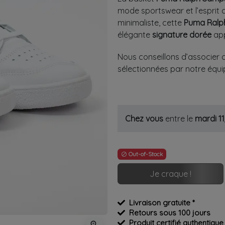
mode sportswear et l’esprit 
minimaliste, cette
Puma Ral
élégante
signature dorée
app
Nous conseillons d’associer 
sélectionnées par notre équi
Chez vous
entre le
mardi 1
Out-of-Stock

Je craque !
Livraison gratuite *
Retours sous 100 jours
Produit certifié authentique
zoom_in