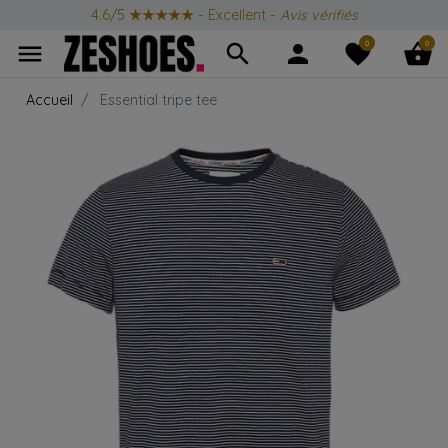
4.6/5
★★★★★
- Excellent -
Avis vérifiés
0
0
menu
search
person
favorite
shopping_basket
Accueil
Essential tripe tee