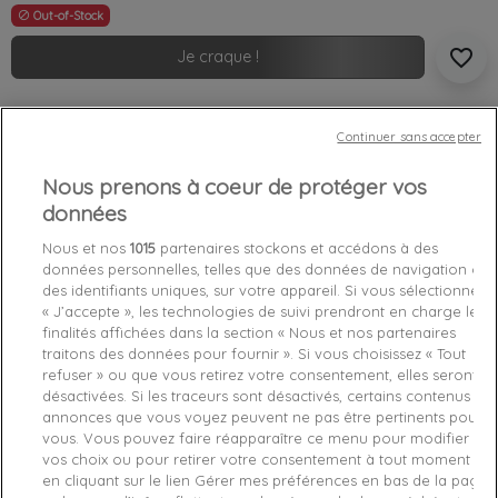
Out-of-Stock

favorite_border
Je craque !
Livraison gratuite *
Continuer sans accepter
Retours sous 100 jours
Produit certifié authentique
Nous prenons à coeur de protéger vos
données
Caractéristiques produit
Nous et nos
1015
partenaires stockons et accédons à des
données personnelles, telles que des données de navigation ou
des identifiants uniques, sur votre appareil. Si vous sélectionnez
Détails du produit
Avis Vérifiés(1)
Fabriquant
« J’accepte », les technologies de suivi prendront en charge les
finalités affichées dans la section « Nous et nos partenaires
traitons des données pour fournir ». Si vous choisissez « Tout
Référence
DM0DM08741-C87 L
refuser » ou que vous retirez votre consentement, elles seront
désactivées. Si les traceurs sont désactivés, certains contenus et
Fiche technique
annonces que vous voyez peuvent ne pas être pertinents pour
vous. Vous pouvez faire réapparaître ce menu pour modifier
Couleur
Zebre
vos choix ou pour retirer votre consentement à tout moment
en cliquant sur le lien Gérer mes préférences en bas de la page