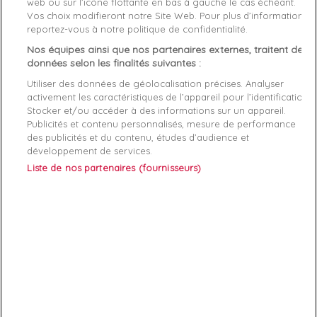
web ou sur l’icône flottante en bas à gauche le cas échéant.
Matière
Coton
Vos choix modifieront notre Site Web. Pour plus d’informations,
reportez-vous à notre politique de confidentialité.
Genre
Homme
Nos équipes ainsi que nos partenaires externes, traitent des
Rayon
Vetement
données selon les finalités suivantes :
Utiliser des données de géolocalisation précises. Analyser
Démarque
35 %
activement les caractéristiques de l’appareil pour l’identification.
Stocker et/ou accéder à des informations sur un appareil.
Publicités et contenu personnalisés, mesure de performance
Références spécifiques
des publicités et du contenu, études d’audience et
développement de services.
EAN-13
8720112409509
Liste de nos partenaires (fournisseurs)
ABONNEZ-VOUS
Exclusivités, offres et nouveautés !