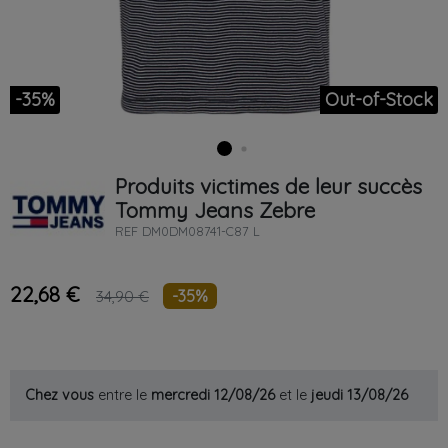
-35%
Out-of-Stock
Produits victimes de leur succès
Tommy Jeans
Zebre
REF
DM0DM08741-C87 L
22,68 €
-35%
34,90 €
Chez vous
entre le
mercredi 12/08/26
et le
jeudi 13/08/26