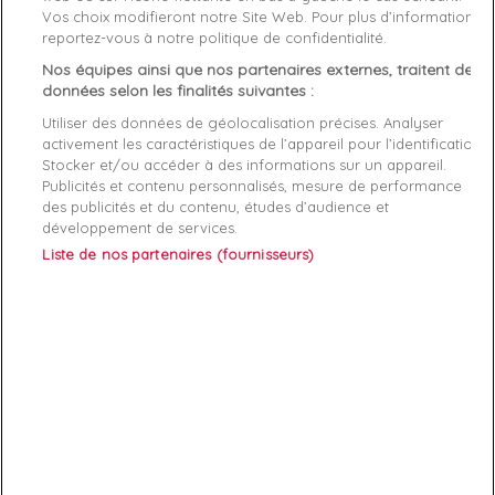
Vos choix modifieront notre Site Web. Pour plus d’informations,
Genre
Femme
reportez-vous à notre politique de confidentialité.
Nos équipes ainsi que nos partenaires externes, traitent des
Rayon
Vetement
données selon les finalités suivantes :
Utiliser des données de géolocalisation précises. Analyser
Démarque
45 %
activement les caractéristiques de l’appareil pour l’identification.
Stocker et/ou accéder à des informations sur un appareil.
Publicités et contenu personnalisés, mesure de performance
Références spécifiques
des publicités et du contenu, études d’audience et
développement de services.
EAN-13
8720112578670
Liste de nos partenaires (fournisseurs)
ABONNEZ-VOUS
Exclusivités, offres et nouveautés !