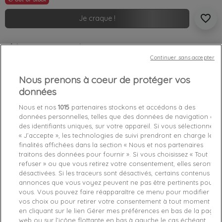
favorite_border
Je craque !
Livraison gratuite *
Retours sous 100 jours
Continuer sans accepter
Produit certifié authentique
Nous prenons à coeur de protéger vos
données
Caractéristiques produit
Nous et nos
1015
partenaires stockons et accédons à des
données personnelles, telles que des données de navigation ou
des identifiants uniques, sur votre appareil. Si vous sélectionnez
Détails du produit
Fabriquant
« J’accepte », les technologies de suivi prendront en charge les
finalités affichées dans la section « Nous et nos partenaires
Référence
DW0DW08979-C87 S
traitons des données pour fournir ». Si vous choisissez « Tout
refuser » ou que vous retirez votre consentement, elles seront
désactivées. Si les traceurs sont désactivés, certains contenus et
Fiche technique
annonces que vous voyez peuvent ne pas être pertinents pour
vous. Vous pouvez faire réapparaître ce menu pour modifier
Couleur
Bleu
vos choix ou pour retirer votre consentement à tout moment
en cliquant sur le lien Gérer mes préférences en bas de la page
Matière
Coton
web ou sur l’icône flottante en bas à gauche le cas échéant.