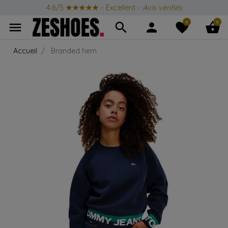
4.6/5
★★★★★
- Excellent -
Avis vérifiés
0
0
menu
search
person
favorite
shopping_basket
Accueil
Branded hem