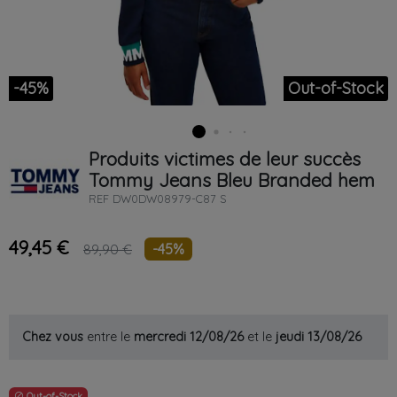
-45%
Out-of-Stock
Produits victimes de leur succès
Tommy Jeans
Bleu
Branded hem
REF
DW0DW08979-C87 S
49,45 €
-45%
89,90 €
Chez vous
entre le
mercredi 12/08/26
et le
jeudi 13/08/26
Out-of-Stock
