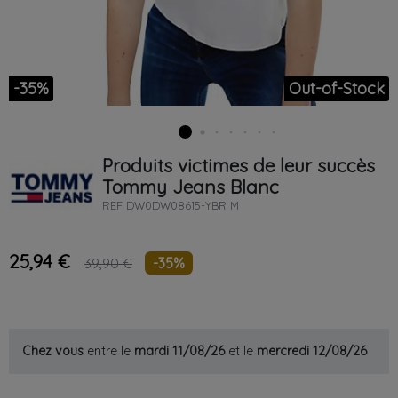
-35%
Out-of-Stock
Produits victimes de leur succès
Tommy Jeans
Blanc
REF
DW0DW08615-YBR M
25,94 €
-35%
39,90 €
Chez vous
entre le
mardi 11/08/26
et le
mercredi 12/08/26