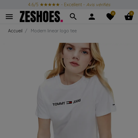
4.6/5
★★★★★
- Excellent -
Avis vérifiés
0
0
menu
search
person
favorite
shopping_basket
Accueil
Modern linear logo tee