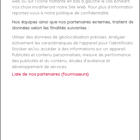
web ou sur l’icône flottante en bas à gauche le cas échéant.
Matière
Coton
Vos choix modifieront notre Site Web. Pour plus d’informations,
reportez-vous à notre politique de confidentialité.
Genre
Femme
Nos équipes ainsi que nos partenaires externes, traitent des
Rayon
Vetement
données selon les finalités suivantes :
Utiliser des données de géolocalisation précises. Analyser
Démarque
35 %
activement les caractéristiques de l’appareil pour l’identification.
Stocker et/ou accéder à des informations sur un appareil.
Publicités et contenu personnalisés, mesure de performance
Références spécifiques
des publicités et du contenu, études d’audience et
développement de services.
EAN-13
8720111040321
Liste de nos partenaires (fournisseurs)
ABONNEZ-VOUS
Exclusivités, offres et nouveautés !