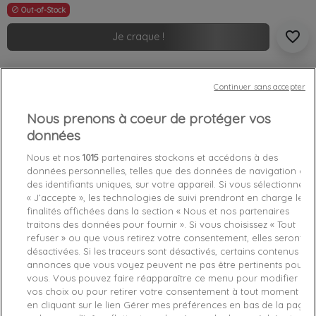
Out-of-Stock

favorite_border
Je craque !
Livraison gratuite *
Continuer sans accepter
Retours sous 100 jours
Produit certifié authentique
Nous prenons à coeur de protéger vos
données
Caractéristiques produit
Nous et nos
1015
partenaires stockons et accédons à des
données personnelles, telles que des données de navigation ou
des identifiants uniques, sur votre appareil. Si vous sélectionnez
Détails du produit
Fabriquant
« J’accepte », les technologies de suivi prendront en charge les
finalités affichées dans la section « Nous et nos partenaires
traitons des données pour fournir ». Si vous choisissez « Tout
Référence
DW0DW08615-YBR M
refuser » ou que vous retirez votre consentement, elles seront
désactivées. Si les traceurs sont désactivés, certains contenus et
Fiche technique
annonces que vous voyez peuvent ne pas être pertinents pour
vous. Vous pouvez faire réapparaître ce menu pour modifier
Couleur
Blanc
vos choix ou pour retirer votre consentement à tout moment
en cliquant sur le lien Gérer mes préférences en bas de la page