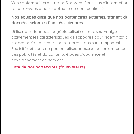
Vos choix modifieront notre Site Web. Pour plus d’informations,
Genre
Femme
reportez-vous à notre politique de confidentialité.
Nos équipes ainsi que nos partenaires externes, traitent des
Rayon
Bagagerie
données selon les finalités suivantes :
Démarque
35 %
Utiliser des données de géolocalisation précises. Analyser
activement les caractéristiques de l’appareil pour l’identification.
Stocker et/ou accéder à des informations sur un appareil.
Références spécifiques
Publicités et contenu personnalisés, mesure de performance
des publicités et du contenu, études d’audience et
EAN-13
8719858174970
développement de services.
Liste de nos partenaires (fournisseurs)
ABONNEZ-VOUS
Exclusivités, offres et nouveautés !
Vous pouvez à tout moment résilier votre abonnement.