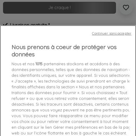
favorite_border
Je craque !
Livraison gratuite *
Retours sous 100 jours
Continuer sans accepter
Produit certifié authentique
Nous prenons à coeur de protéger vos
données
Caractéristiques produit
Nous et nos
1015
partenaires stockons et accédons à des
données personnelles, telles que des données de navigation ou
des identifiants uniques, sur votre appareil. Si vous sélectionnez
Détails du produit
Fabriquant
« J’accepte », les technologies de suivi prendront en charge les
finalités affichées dans la section « Nous et nos partenaires
Référence
AW0AW06847-002 TU
traitons des données pour fournir ». Si vous choisissez « Tout
refuser » ou que vous retirez votre consentement, elles seront
désactivées. Si les traceurs sont désactivés, certains contenus et
Fiche technique
annonces que vous voyez peuvent ne pas être pertinents pour
vous. Vous pouvez faire réapparaître ce menu pour modifier
Couleur
Noir
vos choix ou pour retirer votre consentement à tout moment
en cliquant sur le lien Gérer mes préférences en bas de la page
Matière
Synthétique
web ou sur l’icône flottante en bas à gauche le cas échéant.