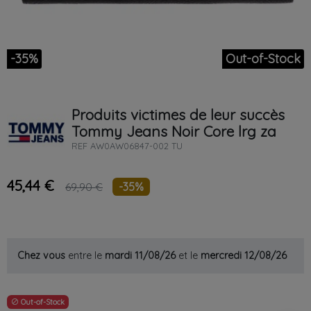
-35%
Out-of-Stock
Produits victimes de leur succès
Tommy Jeans
Noir
Core lrg za
REF
AW0AW06847-002 TU
45,44 €
-35%
69,90 €
Chez vous
entre le
mardi 11/08/26
et le
mercredi 12/08/26
Out-of-Stock
