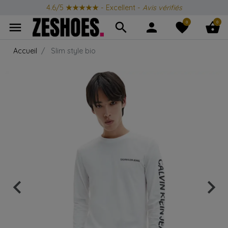
4.6/5
★★★★★
- Excellent -
Avis vérifiés
0
0
menu
search
person
favorite
shopping_basket
Accueil
Slim style bio
keyboard_arrow_left
keyboard_arrow_right
Précédent
Suiv