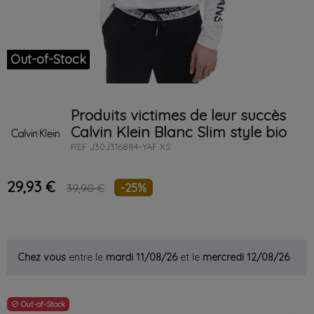
Out-of-Stock
Produits victimes de leur succès
Calvin Klein
Blanc
Slim style bio
REF
J30J316884-YAF XS
29,93 €
-25%
39,90 €
Chez vous
entre le
mardi 11/08/26
et le
mercredi 12/08/26
Out-of-Stock
