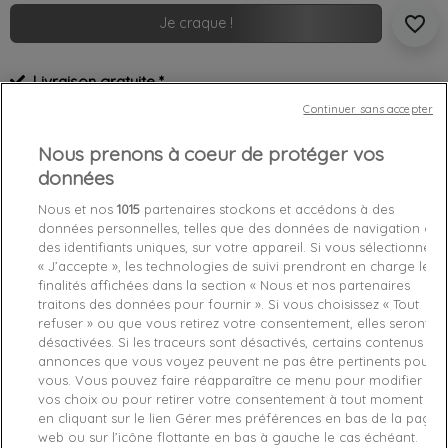
favorite_border
Je craque !
Livraison gratuite *
Retours sous 100 jours
Continuer sans accepter
Produit certifié authentique
Nous prenons à coeur de protéger vos
données
Caractéristiques produit
Nous et nos
1015
partenaires stockons et accédons à des
données personnelles, telles que des données de navigation ou
des identifiants uniques, sur votre appareil. Si vous sélectionnez
Détails du produit
Fabriquant
« J’accepte », les technologies de suivi prendront en charge les
finalités affichées dans la section « Nous et nos partenaires
Référence
J30J316884-YAF XS
traitons des données pour fournir ». Si vous choisissez « Tout
refuser » ou que vous retirez votre consentement, elles seront
désactivées. Si les traceurs sont désactivés, certains contenus et
Fiche technique
annonces que vous voyez peuvent ne pas être pertinents pour
vous. Vous pouvez faire réapparaître ce menu pour modifier
Couleur
Blanc
vos choix ou pour retirer votre consentement à tout moment
en cliquant sur le lien Gérer mes préférences en bas de la page
Matière
Coton
web ou sur l’icône flottante en bas à gauche le cas échéant.