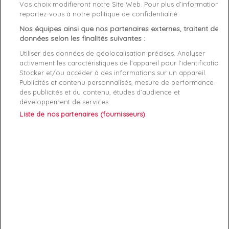
Vos choix modifieront notre Site Web. Pour plus d’informations,
Genre
Homme
reportez-vous à notre politique de confidentialité.
Nos équipes ainsi que nos partenaires externes, traitent des
Rayon
Vetement
données selon les finalités suivantes :
Démarque
25 %
Utiliser des données de géolocalisation précises. Analyser
activement les caractéristiques de l’appareil pour l’identification.
Stocker et/ou accéder à des informations sur un appareil.
Références spécifiques
Publicités et contenu personnalisés, mesure de performance
des publicités et du contenu, études d’audience et
EAN-13
8719853140901
développement de services.
Liste de nos partenaires (fournisseurs)
ABONNEZ-VOUS
Exclusivités, offres et nouveautés !
Vous pouvez à tout moment résilier votre abonnement.