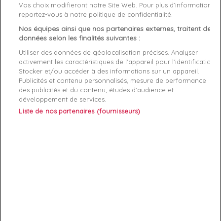
Vos choix modifieront notre Site Web. Pour plus d’informations,
Genre
Homme
reportez-vous à notre politique de confidentialité.
Nos équipes ainsi que nos partenaires externes, traitent des
Rayon
Vetement
données selon les finalités suivantes :
Démarque
35 %
Utiliser des données de géolocalisation précises. Analyser
activement les caractéristiques de l’appareil pour l’identification.
Stocker et/ou accéder à des informations sur un appareil.
Références spécifiques
Publicités et contenu personnalisés, mesure de performance
des publicités et du contenu, études d’audience et
développement de services.
EAN-13
8719853149126
Liste de nos partenaires (fournisseurs)
ABONNEZ-VOUS
Exclusivités, offres et nouveautés !
Vous pouvez à tout moment résilier votre abonnement.