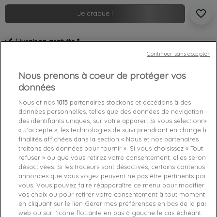
favorite_border
Je craque !
Livraison gratuite *
Retours sous 100 jours
Continuer sans accepter
Produit certifié authentique
Nous prenons à coeur de protéger vos
données
Caractéristiques produit
Nous et nos
1013
partenaires stockons et accédons à des
données personnelles, telles que des données de navigation ou
des identifiants uniques, sur votre appareil. Si vous sélectionnez
Détails du produit
Fabriquant
« J’accepte », les technologies de suivi prendront en charge les
finalités affichées dans la section « Nous et nos partenaires
Référence
J30J316683-BEH M
traitons des données pour fournir ». Si vous choisissez « Tout
refuser » ou que vous retirez votre consentement, elles seront
désactivées. Si les traceurs sont désactivés, certains contenus et
Fiche technique
annonces que vous voyez peuvent ne pas être pertinents pour
vous. Vous pouvez faire réapparaître ce menu pour modifier
Couleur
Noir
vos choix ou pour retirer votre consentement à tout moment
en cliquant sur le lien Gérer mes préférences en bas de la page
Matière
Coton
web ou sur l’icône flottante en bas à gauche le cas échéant.