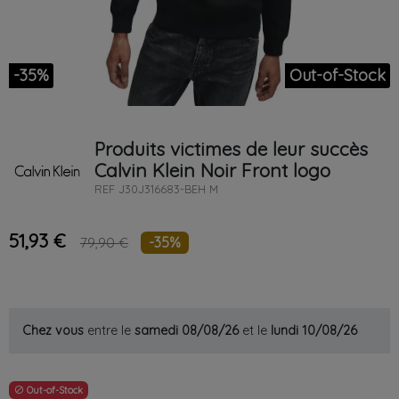
-35%
Out-of-Stock
Produits victimes de leur succès
Calvin Klein
Noir
Front logo
REF
J30J316683-BEH M
51,93 €
-35%
79,90 €
Chez vous
entre le
samedi 08/08/26
et le
lundi 10/08/26
Out-of-Stock
