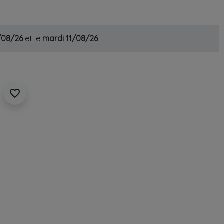
0/08/26
et le
mardi 11/08/26
favorite_border