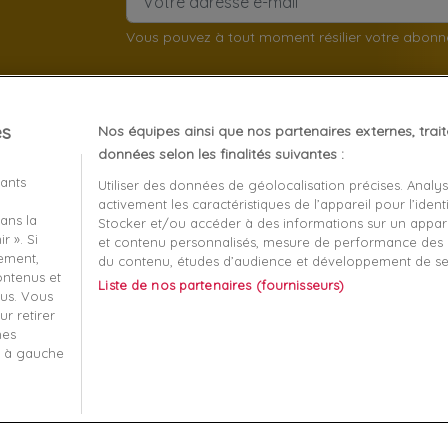
Vous pouvez à tout moment résilier votre abon
es
Nos équipes ainsi que nos partenaires externes, trai
client
À propos
données selon les finalités suivantes :
iants
Utiliser des données de géolocalisation précises. Analy
Mentions légales
activement les caractéristiques de l’appareil pour l’identi
ans la
t remboursement
Conditions générales de v
Stocker et/ou accéder à des informations sur un apparei
r ». Si
et contenu personnalisés, mesure de performance des p
écurisé
Qui sommes nous?
tement,
du contenu, études d’audience et développement de se
contenus et
Liste de nos partenaires (fournisseurs)
-nous
Informatique et liberté
us. Vous
r retirer
 ma commande
Plan du site
mes
s à gauche