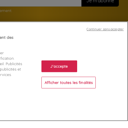
nement.
Continuer sans accepter
tent des
Votre compte
ser
Suivi de commande
fication.
ente
Connexion
l. Publicités
J'accepte
ublicités et
Créez votre compte
rvices.
Afficher toutes les finalités