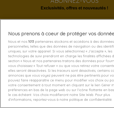
ABONNEZ-VOUS
Exclusivités, offres et nouveautés !
Nous prenons à coeur de protéger vos donné
Services 
Nous et nos
1013
partenaires stockons et accédons à des données
personnelles, telles que des données de navigation ou des identif
Livraison
uniques, sur votre appareil. Si vous sélectionnez « J’accepte », les
technologies de suivi prendront en charge les finalités affichées d
Echange e
section « Nous et nos partenaires traitons des données pour fourni
Paiement s
vous choisissez « Tout refuser » ou que vous retirez votre consen
elles seront désactivées. Si les traceurs sont désactivés, certains 
Contactez
annonces que vous voyez peuvent ne pas être pertinents pour vo
pouvez faire réapparaître ce menu pour modifier vos choix ou pou
Retourner
votre consentement à tout moment en cliquant sur le lien Gérer 
préférences en bas de la page web ou sur l’icône flottante en ba
le cas échéant. Vos choix modifieront notre Site Web. Pour plus
d’informations, reportez-vous à notre politique de confidentialité.