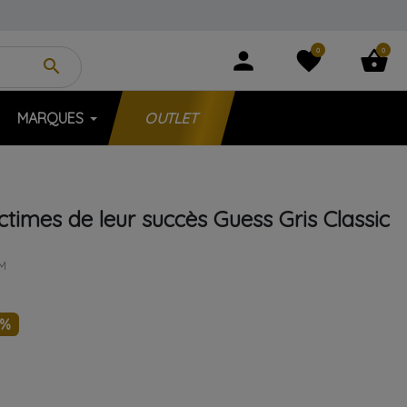
0
0
person
favorite
shopping_basket
search
MARQUES
OUTLET
ictimes de leur succès
Guess
Gris
Classic
M
5%