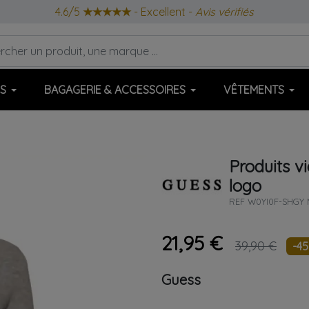
4.6/5
★★★★★
- Excellent -
Avis vérifiés
S
BAGAGERIE & ACCESSOIRES
VÊTEMENTS
Produits v
logo
REF
W0YI0F-SHGY 
21,95 €
39,90 €
-4
Guess