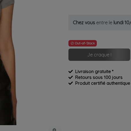
Chez vous
entre le
lundi 1
Out-of-Stock

Je craque !
Livraison gratuite *
Retours sous 100 jours
Produit certifié authentique
zoom_in