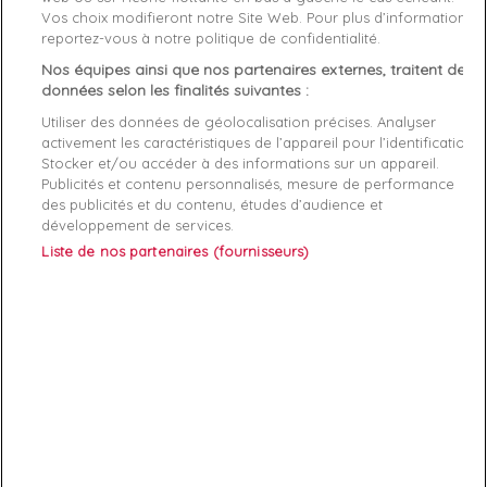
Vos choix modifieront notre Site Web. Pour plus d’informations,
Genre
Femme
reportez-vous à notre politique de confidentialité.
Nos équipes ainsi que nos partenaires externes, traitent des
Rayon
Vetement
données selon les finalités suivantes :
Utiliser des données de géolocalisation précises. Analyser
Démarque
40 %
activement les caractéristiques de l’appareil pour l’identification.
Stocker et/ou accéder à des informations sur un appareil.
Publicités et contenu personnalisés, mesure de performance
Références spécifiques
des publicités et du contenu, études d’audience et
développement de services.
EAN-13
7621097433255
Liste de nos partenaires (fournisseurs)
ABONNEZ-VOUS
Exclusivités, offres et nouveautés !