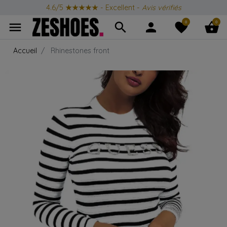
4.6/5
★★★★★
- Excellent -
Avis vérifiés
0
0
menu
search
person
favorite
shopping_basket
Accueil
Rhinestones front