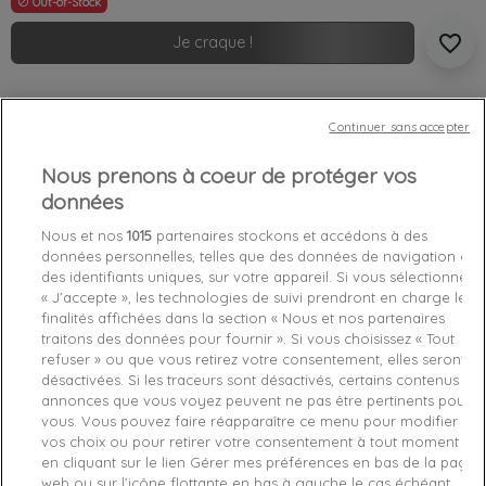
Out-of-Stock

favorite_border
Je craque !
Livraison gratuite *
Retours sous 100 jours
Continuer sans accepter
Produit certifié authentique
Nous prenons à coeur de protéger vos
données
Caractéristiques produit
Nous et nos
1015
partenaires stockons et accédons à des
données personnelles, telles que des données de navigation ou
des identifiants uniques, sur votre appareil. Si vous sélectionnez
Détails du produit
Avis Vérifiés(1)
Fabriquant
« J’accepte », les technologies de suivi prendront en charge les
finalités affichées dans la section « Nous et nos partenaires
traitons des données pour fournir ». Si vous choisissez « Tout
Référence
W0BR0Q-S08A M
refuser » ou que vous retirez votre consentement, elles seront
désactivées. Si les traceurs sont désactivés, certains contenus et
Fiche technique
annonces que vous voyez peuvent ne pas être pertinents pour
vous. Vous pouvez faire réapparaître ce menu pour modifier
Couleur
Zebre
vos choix ou pour retirer votre consentement à tout moment
en cliquant sur le lien Gérer mes préférences en bas de la page
Matière
Coton
web ou sur l’icône flottante en bas à gauche le cas échéant.