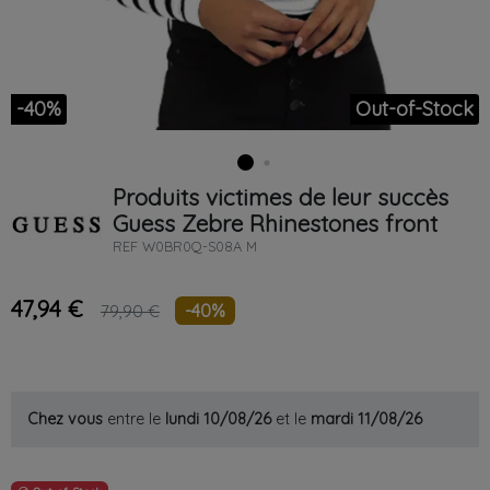
-40%
Out-of-Stock
Produits victimes de leur succès
Guess
Zebre
Rhinestones front
REF
W0BR0Q-S08A M
47,94 €
-40%
79,90 €
Chez vous
entre le
lundi 10/08/26
et le
mardi 11/08/26