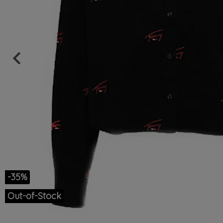
keyboard_arrow_left
Précédent
-35%
Out-of-Stock