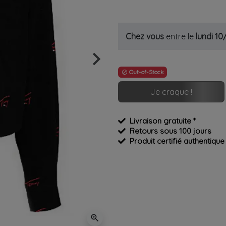
Chez vous
entre le
lundi 1
keyboard_arrow_right
Suivant
Out-of-Stock

Je craque !
Livraison gratuite *
Retours sous 100 jours
Produit certifié authentique
zoom_in