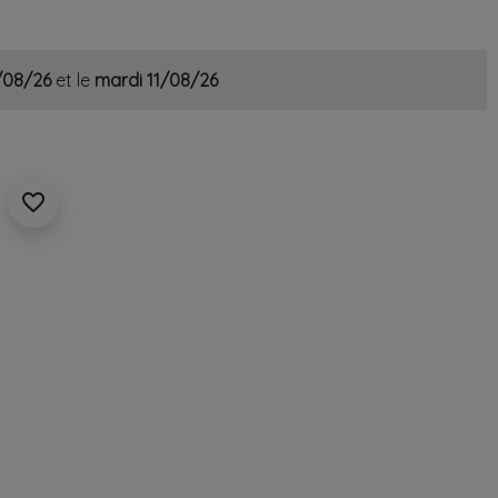
0/08/26
et le
mardi 11/08/26
favorite_border