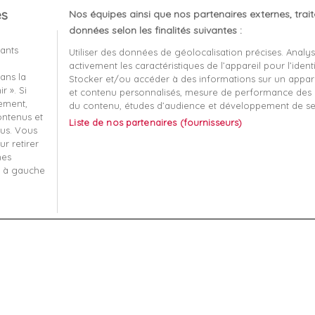
es
Nos équipes ainsi que nos partenaires externes, trai
client
À propos
données selon les finalités suivantes :
iants
Utiliser des données de géolocalisation précises. Analy
Mentions légales
activement les caractéristiques de l’appareil pour l’identi
ans la
t remboursement
Conditions générales de v
Stocker et/ou accéder à des informations sur un apparei
r ». Si
et contenu personnalisés, mesure de performance des p
écurisé
Qui sommes nous?
tement,
du contenu, études d’audience et développement de se
contenus et
Liste de nos partenaires (fournisseurs)
-nous
Informatique et liberté
us. Vous
r retirer
 ma commande
Plan du site
mes
s à gauche