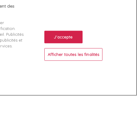
tent des
Votre compte
ser
Suivi de commande
fication.
ente
Connexion
l. Publicités
J'accepte
ublicités et
Créez votre compte
rvices.
Afficher toutes les finalités