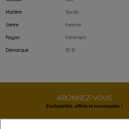
Matière
Textile
Genre
Femme
Rayon
Vetement
Démarque
35 %
ABONNEZ-VOUS
Exclusivités, offres et nouveautés !