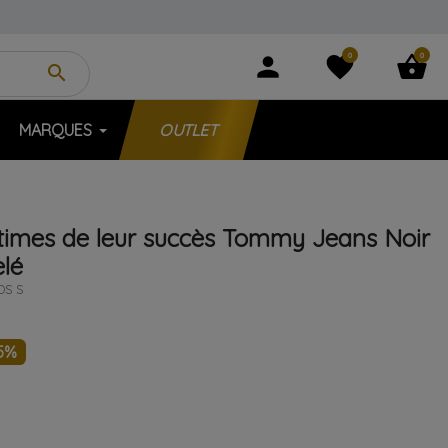
0
0
person
favorite
shopping_basket
search
MARQUES
OUTLET
ctimes de leur succès
Tommy Jeans
Noir
elé
S S
5%