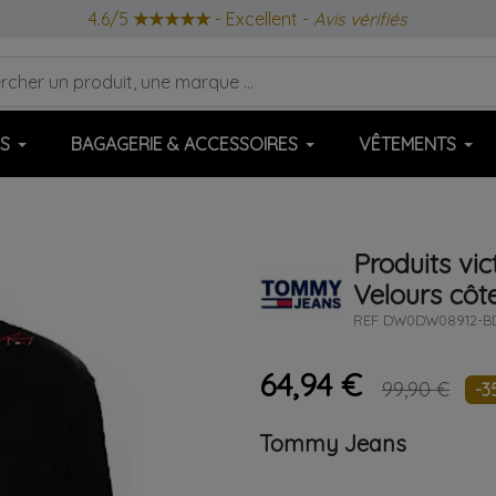
4.6/5
★★★★★
- Excellent -
Avis vérifiés
S
BAGAGERIE & ACCESSOIRES
VÊTEMENTS
Produits vi
Velours côt
REF
DW0DW08912-BD
64,94 €
99,90 €
-3
Tommy Jeans