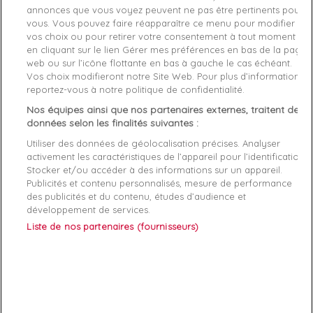
annonces que vous voyez peuvent ne pas être pertinents pour
vous. Vous pouvez faire réapparaître ce menu pour modifier
Style
Basket basse
vos choix ou pour retirer votre consentement à tout moment
en cliquant sur le lien Gérer mes préférences en bas de la page
Conseil Taille
Prenez votre taille habituelle
web ou sur l’icône flottante en bas à gauche le cas échéant.
Vos choix modifieront notre Site Web. Pour plus d’informations,
Genre
Homme
reportez-vous à notre politique de confidentialité.
Nos équipes ainsi que nos partenaires externes, traitent des
Fermeture
Lacets
données selon les finalités suivantes :
Rayon
Chaussure
Utiliser des données de géolocalisation précises. Analyser
activement les caractéristiques de l’appareil pour l’identification.
Démarque
45 %
Stocker et/ou accéder à des informations sur un appareil.
Publicités et contenu personnalisés, mesure de performance
Semelle
Textile
des publicités et du contenu, études d’audience et
développement de services.
intérieure
Liste de nos partenaires (fournisseurs)
Références spécifiques
EAN-13
4550215558767