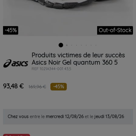
-45%
Out-of-Stock
Produits victimes de leur succès
Asics
Noir
Gel quantum 360 5
REF
1021A344-001 43,5
93,48 €
-45%
169,96 €
Chez vous
entre le
mercredi 12/08/26
et le
jeudi 13/08/26