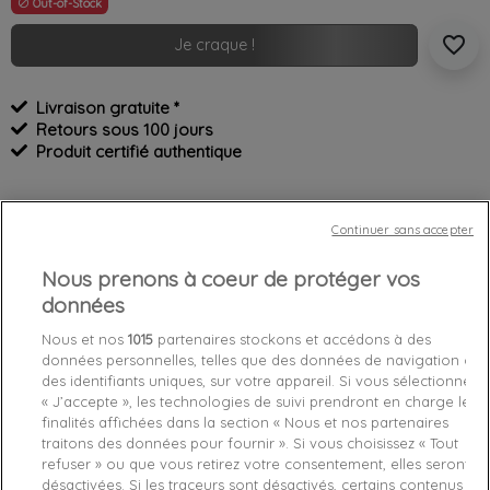
Out-of-Stock

favorite_border
Je craque !
Livraison gratuite *
Retours sous 100 jours
Produit certifié authentique
Caractéristiques produit
Continuer sans accepter
Nous prenons à coeur de protéger vos
Détails du produit
Fabriquant
données
Nous et nos
1015
partenaires stockons et accédons à des
Référence
1021A344-001 43,5
données personnelles, telles que des données de navigation ou
des identifiants uniques, sur votre appareil. Si vous sélectionnez
Fiche technique
« J’accepte », les technologies de suivi prendront en charge les
finalités affichées dans la section « Nous et nos partenaires
Couleur
Noir
traitons des données pour fournir ». Si vous choisissez « Tout
refuser » ou que vous retirez votre consentement, elles seront
Matière
Synthétique
désactivées. Si les traceurs sont désactivés, certains contenus et