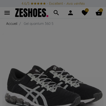
4.6/5
★★★★★
- Excellent -
Avis vérifiés
0
0
menu
search
person
favorite
shopping_basket
Accueil
Gel quantum 360 5