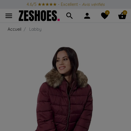
4.6/5
★★★★★
- Excellent -
Avis vérifiés
0
0
menu
search
person
favorite
shopping_basket
Accueil
Labby