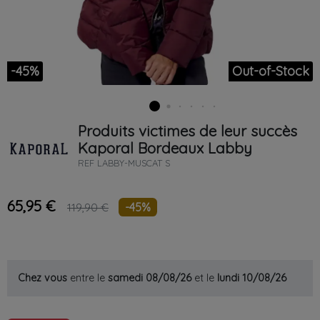
-45%
Out-of-Stock
Produits victimes de leur succès
Kaporal
Bordeaux
Labby
REF
LABBY-MUSCAT S
65,95 €
-45%
119,90 €
Chez vous
entre le
samedi 08/08/26
et le
lundi 10/08/26