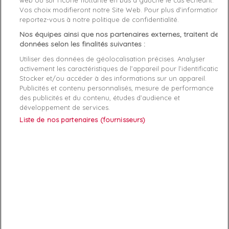
web ou sur l’icône flottante en bas à gauche le cas échéant.
Vos choix modifieront notre Site Web. Pour plus d’informations,
reportez-vous à notre politique de confidentialité.
Genre
Femme
Nos équipes ainsi que nos partenaires externes, traitent des
Rayon
Vetement
données selon les finalités suivantes :
Utiliser des données de géolocalisation précises. Analyser
Démarque
45 %
activement les caractéristiques de l’appareil pour l’identification.
Stocker et/ou accéder à des informations sur un appareil.
Publicités et contenu personnalisés, mesure de performance
Références spécifiques
des publicités et du contenu, études d’audience et
développement de services.
EAN-13
3606745982686
Liste de nos partenaires (fournisseurs)
ABONNEZ-VOUS
Exclusivités, offres et nouveautés !