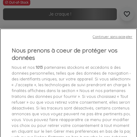
Out-of-Stock

favorite_border
Je craque !
Livraison gratuite *
Continuer sans accepter
Retours sous 100 jours
Produit certifié authentique
Nous prenons à coeur de protéger vos
données
Caractéristiques produit
Nous et nos
1013
partenaires stockons et accédons à des
données personnelles, telles que des données de navigation ou
des identifiants uniques, sur votre appareil. Si vous sélectionnez
Détails du produit
Avis Vérifiés(1)
Fabriquant
« J’accepte », les technologies de suivi prendront en charge les
finalités affichées dans la section « Nous et nos partenaires
traitons des données pour fournir ». Si vous choisissez « Tout
Référence
LABBY-MUSCAT S
refuser » ou que vous retirez votre consentement, elles seront
désactivées. Si les traceurs sont désactivés, certains contenus et
Fiche technique
annonces que vous voyez peuvent ne pas être pertinents pour
vous. Vous pouvez faire réapparaître ce menu pour modifier
Couleur
Bordeaux
vos choix ou pour retirer votre consentement à tout moment
en cliquant sur le lien Gérer mes préférences en bas de la page
Matière
Synthétique