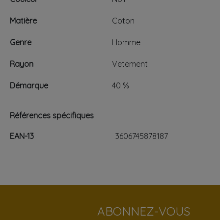
Matière
Coton
Genre
Homme
Rayon
Vetement
Démarque
40 %
Références spécifiques
EAN-13
3606745878187
ABONNEZ-VOUS