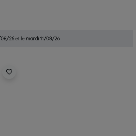
0/08/26
et le
mardi 11/08/26
favorite_border