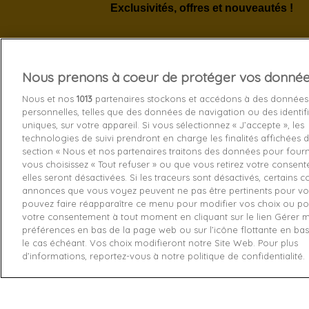
Exclusivités, offres et nouveautés !
Nous prenons à coeur de protéger vos donné
Services 
Nous et nos
1013
partenaires stockons et accédons à des données
personnelles, telles que des données de navigation ou des identif
Livraison
uniques, sur votre appareil. Si vous sélectionnez « J’accepte », les
technologies de suivi prendront en charge les finalités affichées d
Echange e
section « Nous et nos partenaires traitons des données pour fourni
Paiement s
vous choisissez « Tout refuser » ou que vous retirez votre consen
elles seront désactivées. Si les traceurs sont désactivés, certains 
Contactez
annonces que vous voyez peuvent ne pas être pertinents pour vo
pouvez faire réapparaître ce menu pour modifier vos choix ou pou
Retourner
votre consentement à tout moment en cliquant sur le lien Gérer 
préférences en bas de la page web ou sur l’icône flottante en ba
le cas échéant. Vos choix modifieront notre Site Web. Pour plus
d’informations, reportez-vous à notre politique de confidentialité.