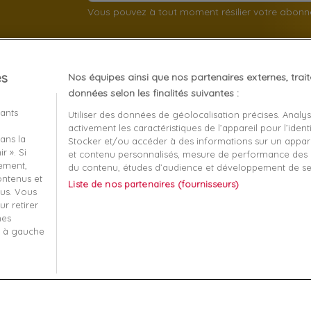
Vous pouvez à tout moment résilier votre abon
es
Nos équipes ainsi que nos partenaires externes, trai
client
À propos
données selon les finalités suivantes :
iants
Utiliser des données de géolocalisation précises. Analy
Mentions légales
activement les caractéristiques de l’appareil pour l’identi
ans la
t remboursement
Conditions générales de v
Stocker et/ou accéder à des informations sur un apparei
r ». Si
et contenu personnalisés, mesure de performance des p
écurisé
Qui sommes nous?
tement,
du contenu, études d’audience et développement de se
contenus et
Liste de nos partenaires (fournisseurs)
-nous
Informatique et liberté
us. Vous
r retirer
 ma commande
Plan du site
mes
s à gauche