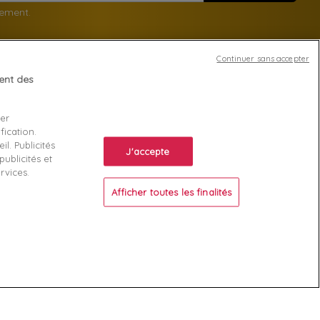
nement.
Continuer sans accepter
tent des
Votre compte
ser
Suivi de commande
fication.
ente
Connexion
l. Publicités
J'accepte
ublicités et
Créez votre compte
rvices.
Afficher toutes les finalités