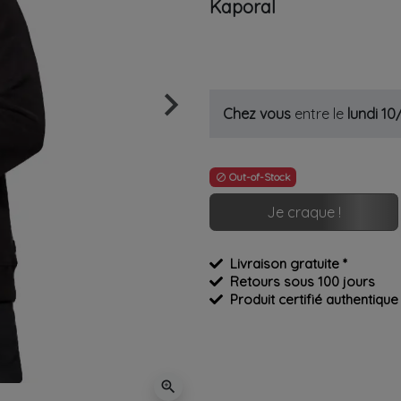
Kaporal
keyboard_arrow_right
Chez vous
entre le
lundi 1
Suivant
Out-of-Stock

Je craque !
Livraison gratuite *
Retours sous 100 jours
Produit certifié authentique
zoom_in