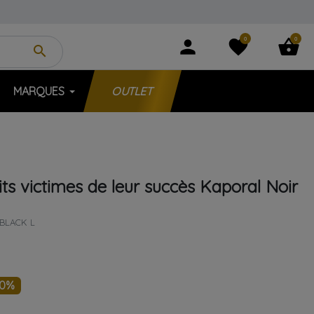
0
0
person
favorite
shopping_basket
search
MARQUES
OUTLET
ts victimes de leur succès
Kaporal
Noir
BLACK L
40%