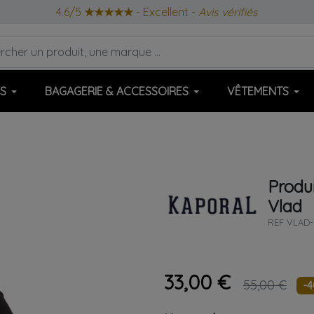
4.6/5
★★★★★
- Excellent -
Avis vérifiés
S
BAGAGERIE & ACCESSOIRES
VÊTEMENTS
Produi
Vlad
REF
VLAD-
33,00 €
55,00 €
-