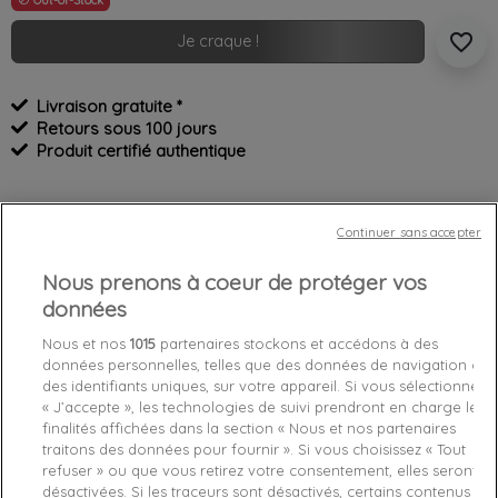
favorite_border
Je craque !
Livraison gratuite *
Retours sous 100 jours
Produit certifié authentique
Caractéristiques produit
Continuer sans accepter
Nous prenons à coeur de protéger vos
Détails du produit
Fabriquant
données
Nous et nos
1015
partenaires stockons et accédons à des
Référence
1021A153-021 43,5
données personnelles, telles que des données de navigation ou
des identifiants uniques, sur votre appareil. Si vous sélectionnez
Fiche technique
« J’accepte », les technologies de suivi prendront en charge les
finalités affichées dans la section « Nous et nos partenaires
Couleur
Gris
traitons des données pour fournir ». Si vous choisissez « Tout
refuser » ou que vous retirez votre consentement, elles seront
Matière
Synthétique
désactivées. Si les traceurs sont désactivés, certains contenus et