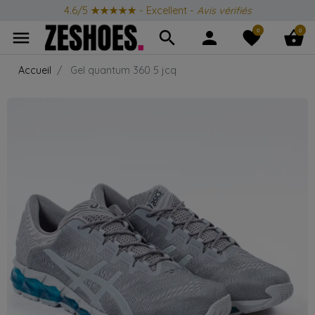
4.6/5
★★★★★
- Excellent -
Avis vérifiés
0
0
menu
search
person
favorite
shopping_basket
Accueil
Gel quantum 360 5 jcq