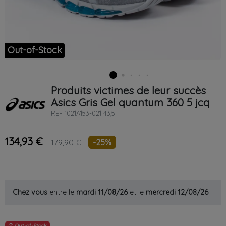
Out-of-Stock
Produits victimes de leur succès
Asics
Gris
Gel quantum 360 5 jcq
REF
1021A153-021 43,5
134,93 €
-25%
179,90 €
Chez vous
entre le
mardi 11/08/26
et le
mercredi 12/08/26
Out-of-Stock
