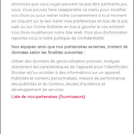
annonces que vous voyez peuvent ne pas être pertinents pour
Style
Basket basse
vous. Vous pouvez faire réapparaître ce menu pour modifier
vos choix ou pour retirer votre consentement à tout moment
en cliquant sur le lien Gérer mes préférences en bas de la page
Conseil Taille
Prenez votre taille habituelle
web ou sur l’icône flottante en bas à gauche le cas échéant.
Vos choix modifieront notre Site Web. Pour plus d’informations,
Genre
Homme
reportez-vous à notre politique de confidentialité.
Fermeture
Lacets
Nos équipes ainsi que nos partenaires externes, traitent des
données selon les finalités suivantes :
Rayon
Chaussure
Utiliser des données de géolocalisation précises. Analyser
activement les caractéristiques de l’appareil pour l’identification.
Démarque
25 %
Stocker et/ou accéder à des informations sur un appareil.
Publicités et contenu personnalisés, mesure de performance
Semelle
Textile
des publicités et du contenu, études d’audience et
intérieure
développement de services.
Liste de nos partenaires (fournisseurs)
Références spécifiques
EAN-13
4550215026815