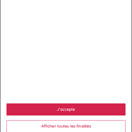

Services client

À propos
J'accepte

Votre compte
Afficher toutes les finalités