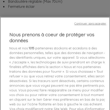
Bandoulière réglable (Max 70cm)
Fermeture éclair
Continuer sans accepter
Chez vous
entre le
mercredi 12/08/26
et le
jeudi 13/08/26
Nous prenons à coeur de protéger vos
données
Out-of-Stock

Nous et nos
1015
partenaires stockons et accédons à des
données personnelles, telles que des données de navigation ou
favorite_border
Je craque !
des identifiants uniques, sur votre appareil. Si vous sélectionnez
« J’accepte », les technologies de suivi prendront en charge les
finalités affichées dans la section « Nous et nos partenaires
Livraison gratuite *
traitons des données pour fournir ». Si vous choisissez « Tout
Retours sous 100 jours
refuser » ou que vous retirez votre consentement, elles seront
Produit certifié authentique
désactivées. Si les traceurs sont désactivés, certains contenus et
annonces que vous voyez peuvent ne pas être pertinents pour
vous. Vous pouvez faire réapparaître ce menu pour modifier
Caractéristiques produit
vos choix ou pour retirer votre consentement à tout moment
en cliquant sur le lien Gérer mes préférences en bas de la page
web ou sur l’icône flottante en bas à gauche le cas échéant.
Vos choix modifieront notre Site Web. Pour plus d’informations,