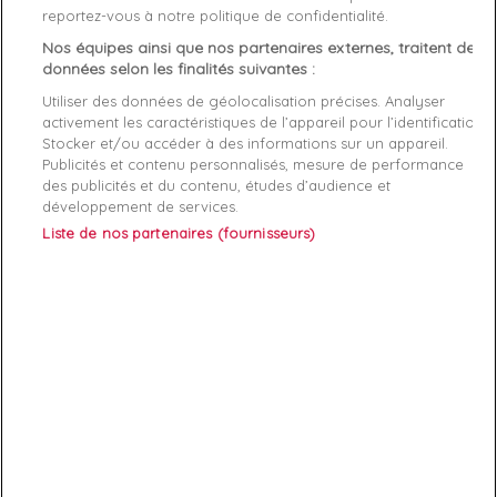
Description
Détails du produit
Fabriquant
reportez-vous à notre politique de confidentialité.
Nos équipes ainsi que nos partenaires externes, traitent des
Tout droit sorti de l'espace, ce
sac
données selon les finalités suivantes :
bandoulière argenté
viendra
rehausser vos tenues
aux
Utiliser des données de géolocalisation précises. Analyser
couleurs classiques. Ce
petit sac à main Calvin Klein
possède
activement les caractéristiques de l’appareil pour l’identification.
un
compartiment unique de rangement
ce qui lui donne aussi
Stocker et/ou accéder à des informations sur un appareil.
une fonction de
sacoche à bandoulière
.
Publicités et contenu personnalisés, mesure de performance
des publicités et du contenu, études d’audience et
Les
dimensions
de ce
sac argenté
sont : 13 x 18 x 7 cm
développement de services.
Liste de nos partenaires (fournisseurs)
ABONNEZ-VOUS
Exclusivités, offres et nouveautés !
Vous pouvez à tout moment résilier votre abonnement.