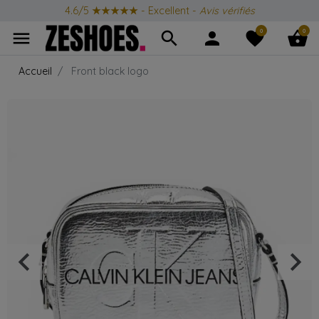
4.6/5
★★★★★
- Excellent -
Avis vérifiés
0
0
menu
search
person
favorite
shopping_basket
Accueil
Front black logo
keyboard_arrow_left
keyboard_arrow_right
Précédent
Suiv