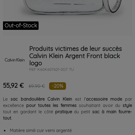
Out-of-Stock
Produits victimes de leur succès
Calvin Klein
Argent
Front black
logo
REF
K60K607621-0GT TU
55,92 €
-20%
69,90 €
Le
sac bandoulière Calvin Klein
est l'
accessoire mode
par
excellence
pour toutes les femmes
souhaitant avoir du
style
tout en gardant le côté
pratique
du petit
sac à main fourre-
tout
.
Matière simili cuir verni argenté