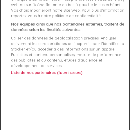
web ou sur l’icône flottante en bas à gauche le cas échéant.
Genre
Femme
Vos choix modifieront notre Site Web. Pour plus d’informations,
reportez-vous à notre politique de confidentialité.
Rayon
Bagagerie
Nos équipes ainsi que nos partenaires externes, traitent des
données selon les finalités suivantes :
dimensions
22 x 14 x 7 cm
Utiliser des données de géolocalisation précises. Analyser
activement les caractéristiques de l’appareil pour l’identification.
Démarque
25 %
Stocker et/ou accéder à des informations sur un appareil.
Publicités et contenu personnalisés, mesure de performance
des publicités et du contenu, études d’audience et
Références spécifiques
développement de services.
Liste de nos partenaires (fournisseurs)
EAN-13
7621097658900
ABONNEZ-VOUS
Exclusivités, offres et nouveautés !