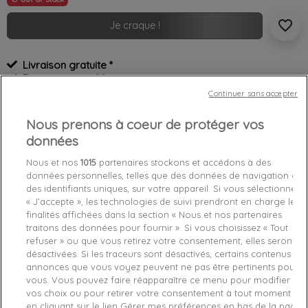
favorite_border
Je craque !
Livraison gratuite *
Retours sous 100 jours
Produit certifié authentique
Continuer sans accepter
Nous prenons à coeur de protéger vos
Caractéristiques produit
données
Nous et nos
1015
partenaires stockons et accédons à des
données personnelles, telles que des données de navigation ou
Détails du produit
Fabriquant
des identifiants uniques, sur votre appareil. Si vous sélectionnez
« J’accepte », les technologies de suivi prendront en charge les
Référence
PWDDISP0470-BLA TU
finalités affichées dans la section « Nous et nos partenaires
traitons des données pour fournir ». Si vous choisissez « Tout
refuser » ou que vous retirez votre consentement, elles seront
Fiche technique
désactivées. Si les traceurs sont désactivés, certains contenus et
annonces que vous voyez peuvent ne pas être pertinents pour
Couleur
Noir
vous. Vous pouvez faire réapparaître ce menu pour modifier
vos choix ou pour retirer votre consentement à tout moment
Matière
Synthétique
en cliquant sur le lien Gérer mes préférences en bas de la page