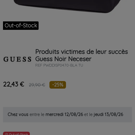
Out-of-Stock
Produits victimes de leur succès
Guess
Noir
Neceser
REF
PWDDISP0470-BLA TU
22,43 €
-25%
29,90 €
Chez vous
entre le
mercredi 12/08/26
et le
jeudi 13/08/26
Out-of-Stock
