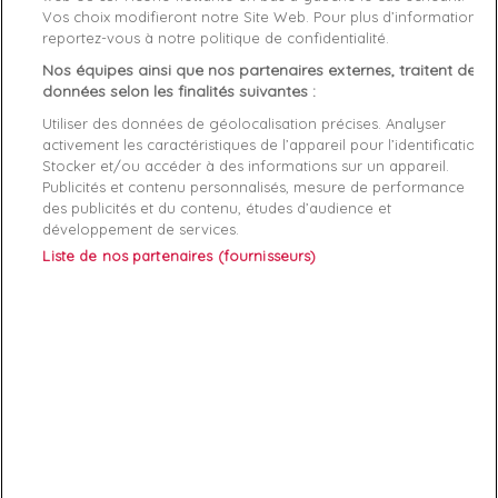
Vos choix modifieront notre Site Web. Pour plus d’informations,
Genre
Femme
reportez-vous à notre politique de confidentialité.
Nos équipes ainsi que nos partenaires externes, traitent des
Rayon
Vetement
données selon les finalités suivantes :
Utiliser des données de géolocalisation précises. Analyser
Démarque
40 %
activement les caractéristiques de l’appareil pour l’identification.
Stocker et/ou accéder à des informations sur un appareil.
Publicités et contenu personnalisés, mesure de performance
Références spécifiques
des publicités et du contenu, études d’audience et
développement de services.
EAN-13
7618483528732
Liste de nos partenaires (fournisseurs)
ABONNEZ-VOUS
Exclusivités, offres et nouveautés !