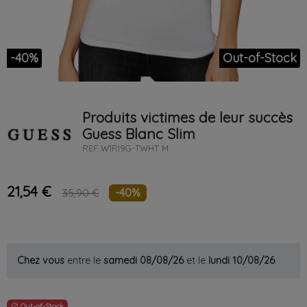
-40%
Out-of-Stock
Produits victimes de leur succès
Guess
Blanc
Slim
REF
W1RI9G-TWHT M
21,54 €
-40%
35,90 €
Chez vous
entre le
samedi 08/08/26
et le
lundi 10/08/26
Out-of-Stock
