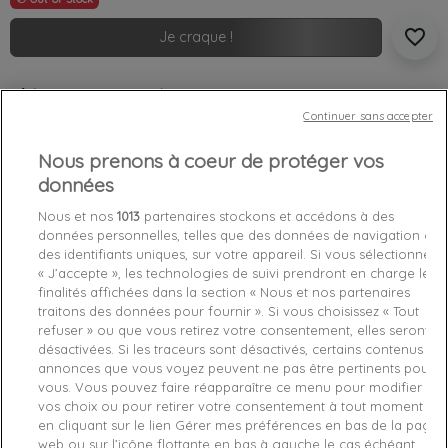
favorite_border
Je craque !
Livraison gratuite *
Retours sous 100 jours
Continuer sans accepter
Produit certifié authentique
Nous prenons à coeur de protéger vos
données
Caractéristiques produit
Nous et nos
1013
partenaires stockons et accédons à des
données personnelles, telles que des données de navigation ou
des identifiants uniques, sur votre appareil. Si vous sélectionnez
Détails du produit
Fabriquant
« J’accepte », les technologies de suivi prendront en charge les
finalités affichées dans la section « Nous et nos partenaires
Référence
W1RI9G-TWHT M
traitons des données pour fournir ». Si vous choisissez « Tout
refuser » ou que vous retirez votre consentement, elles seront
désactivées. Si les traceurs sont désactivés, certains contenus et
Fiche technique
annonces que vous voyez peuvent ne pas être pertinents pour
vous. Vous pouvez faire réapparaître ce menu pour modifier
Couleur
Blanc
vos choix ou pour retirer votre consentement à tout moment
en cliquant sur le lien Gérer mes préférences en bas de la page
Matière
Coton
web ou sur l’icône flottante en bas à gauche le cas échéant.