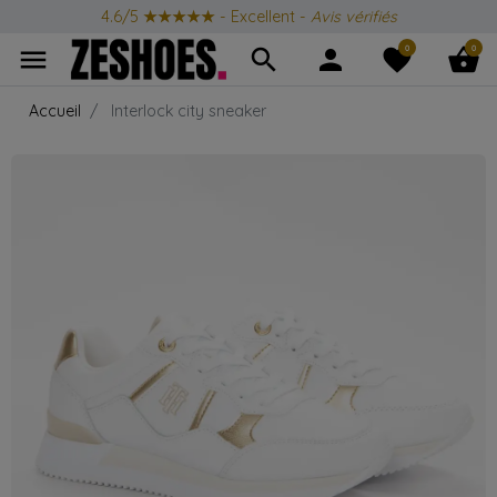
4.6/5
★★★★★
- Excellent -
Avis vérifiés
0
0
menu
search
person
favorite
shopping_basket
Accueil
Interlock city sneaker