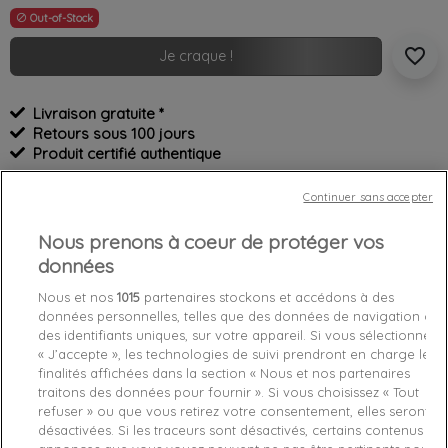
Out-of-Stock

favorite_border
Je craque !
Livraison gratuite *
Retours sous 100 jours
Produit certifié authentique
Continuer sans accepter
Caractéristiques produit
Nous prenons à coeur de protéger vos
données
Détails du produit
Fabriquant
Nous et nos
1015
partenaires stockons et accédons à des
données personnelles, telles que des données de navigation ou
Référence
FW0FW05558-YBR 39
des identifiants uniques, sur votre appareil. Si vous sélectionnez
« J’accepte », les technologies de suivi prendront en charge les
finalités affichées dans la section « Nous et nos partenaires
Fiche technique
traitons des données pour fournir ». Si vous choisissez « Tout
refuser » ou que vous retirez votre consentement, elles seront
Couleur
Blanc
désactivées. Si les traceurs sont désactivés, certains contenus et