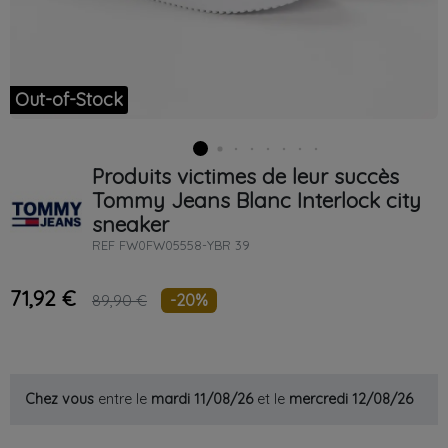
Out-of-Stock
Produits victimes de leur succès
Tommy Jeans
Blanc
Interlock city
sneaker
REF
FW0FW05558-YBR 39
71,92 €
-20%
89,90 €
Chez vous
entre le
mardi 11/08/26
et le
mercredi 12/08/26