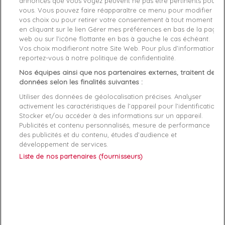
annonces que vous voyez peuvent ne pas être pertinents pour
Matière
cuir
vous. Vous pouvez faire réapparaître ce menu pour modifier
vos choix ou pour retirer votre consentement à tout moment
Conseil Taille
Prenez votre taille habituelle
en cliquant sur le lien Gérer mes préférences en bas de la page
web ou sur l’icône flottante en bas à gauche le cas échéant.
Genre
Femme
Vos choix modifieront notre Site Web. Pour plus d’informations,
reportez-vous à notre politique de confidentialité.
Fermeture
Lacets
Nos équipes ainsi que nos partenaires externes, traitent des
données selon les finalités suivantes :
Rayon
Chaussure
Utiliser des données de géolocalisation précises. Analyser
activement les caractéristiques de l’appareil pour l’identification.
Démarque
20 %
Stocker et/ou accéder à des informations sur un appareil.
Publicités et contenu personnalisés, mesure de performance
Semelle
Synthétique
des publicités et du contenu, études d’audience et
intérieure
développement de services.
Liste de nos partenaires (fournisseurs)
Références spécifiques
EAN-13
8720113574497