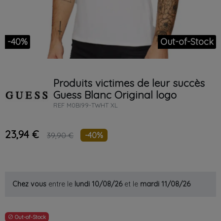
-40%
Out-of-Stock
Produits victimes de leur succès
Guess
Blanc
Original logo
REF
M0BI99-TWHT XL
23,94 €
-40%
39,90 €
Chez vous
entre le
lundi 10/08/26
et le
mardi 11/08/26
Out-of-Stock
