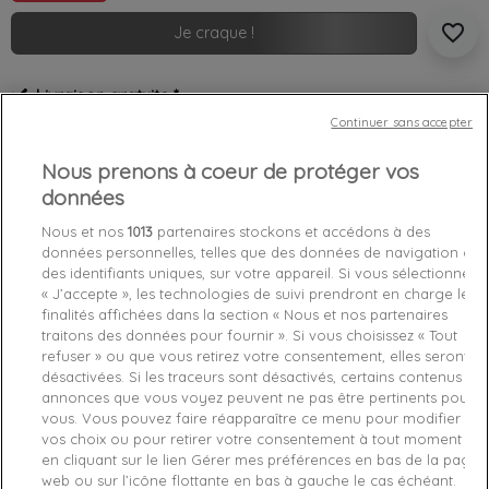
favorite_border
Je craque !
Livraison gratuite *
Retours sous 100 jours
Continuer sans accepter
Produit certifié authentique
Nous prenons à coeur de protéger vos
données
Caractéristiques produit
Nous et nos
1013
partenaires stockons et accédons à des
données personnelles, telles que des données de navigation ou
des identifiants uniques, sur votre appareil. Si vous sélectionnez
Détails du produit
Fabriquant
« J’accepte », les technologies de suivi prendront en charge les
finalités affichées dans la section « Nous et nos partenaires
Référence
M0BI99-TWHT XL
traitons des données pour fournir ». Si vous choisissez « Tout
refuser » ou que vous retirez votre consentement, elles seront
désactivées. Si les traceurs sont désactivés, certains contenus et
Fiche technique
annonces que vous voyez peuvent ne pas être pertinents pour
vous. Vous pouvez faire réapparaître ce menu pour modifier
Couleur
Blanc
vos choix ou pour retirer votre consentement à tout moment
en cliquant sur le lien Gérer mes préférences en bas de la page
Matière
Coton
web ou sur l’icône flottante en bas à gauche le cas échéant.