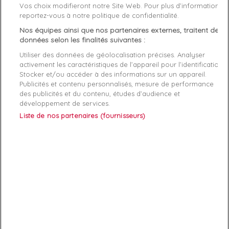
Vos choix modifieront notre Site Web. Pour plus d’informations,
Genre
Homme
reportez-vous à notre politique de confidentialité.
Nos équipes ainsi que nos partenaires externes, traitent des
Rayon
Vetement
données selon les finalités suivantes :
Démarque
40 %
Utiliser des données de géolocalisation précises. Analyser
activement les caractéristiques de l’appareil pour l’identification.
Stocker et/ou accéder à des informations sur un appareil.
Publicités et contenu personnalisés, mesure de performance
Références spécifiques
des publicités et du contenu, études d’audience et
développement de services.
EAN-13
7621097948803
Liste de nos partenaires (fournisseurs)
ABONNEZ-VOUS
Exclusivités, offres et nouveautés !
Vous pouvez à tout moment résilier votre abonnement.