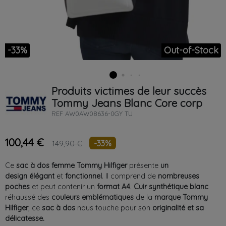
-33%
Out-of-Stock
Produits victimes de leur succès
Tommy Jeans
Blanc
Core corp
REF
AW0AW08636-0GY TU
100,44 €
-33%
149,90 €
Ce
sac à dos femme Tommy Hilfiger
présente
un
design élégant
et
fonctionnel
. Il comprend de
nombreuses
poches
et peut contenir un
format A4
.
Cuir synthétique blanc
réhaussé des
couleurs emblématiques
de la
marque Tommy
Hilfiger
, ce
sac à dos
nous touche pour son
originalité et sa
délicatesse.