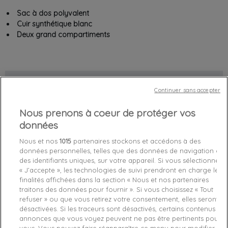
Sac à dos polyvalent
Cuir synthétique blanc
Deux grand compartiments
Chez vous
entre le
mercredi 12/08/26
et le
jeudi 13/08/26
Continuer sans accepter
Nous prenons à coeur de protéger vos
Out-of-Stock

données
favorite_border
Je craque !
Nous et nos
1015
partenaires stockons et accédons à des
données personnelles, telles que des données de navigation ou
des identifiants uniques, sur votre appareil. Si vous sélectionnez
Livraison gratuite *
« J’accepte », les technologies de suivi prendront en charge les
Retours sous 100 jours
finalités affichées dans la section « Nous et nos partenaires
Produit certifié authentique
traitons des données pour fournir ». Si vous choisissez « Tout
refuser » ou que vous retirez votre consentement, elles seront
désactivées. Si les traceurs sont désactivés, certains contenus et
Caractéristiques produit
annonces que vous voyez peuvent ne pas être pertinents pour
vous. Vous pouvez faire réapparaître ce menu pour modifier