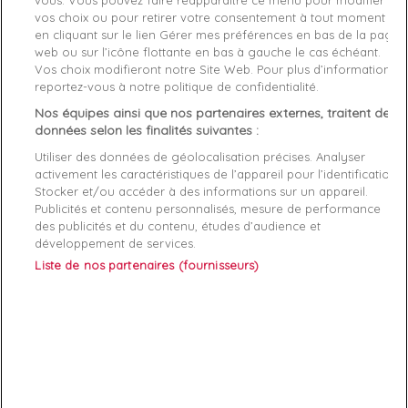
vos choix ou pour retirer votre consentement à tout moment
en cliquant sur le lien Gérer mes préférences en bas de la page
Description
Détails du produit
Avis Vérifiés(1)
web ou sur l’icône flottante en bas à gauche le cas échéant.
Vos choix modifieront notre Site Web. Pour plus d’informations,
Fabriquant
reportez-vous à notre politique de confidentialité.
Nos équipes ainsi que nos partenaires externes, traitent des
Le
sac à dos femme Tommy Hilfiger
apporte un
vent de
données selon les finalités suivantes :
fraicheur
dans notre quotidien.
Ligne contemporaine
,
ton
Utiliser des données de géolocalisation précises. Analyser
clair
et
logo emblématique coloré
, un vrai
plaisir visuel
. Ses
2
activement les caractéristiques de l’appareil pour l’identification.
grandes poches à fermetures éclairs
et son
large espace de
Stocker et/ou accéder à des informations sur un appareil.
rangement
convient à la
vie active et sportive
. De plus, une
Publicités et contenu personnalisés, mesure de performance
petite anse
sur le dessus du sac rajoute une
option de
des publicités et du contenu, études d’audience et
confort
lors de vos
déplacements.
développement de services.
Liste de nos partenaires (fournisseurs)
Design sport chic
Bretelles ajustables
Dimension : 31 x 22 x 10.5 cm