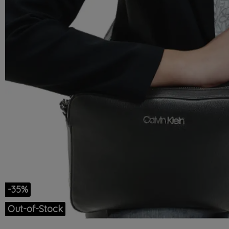
-35%
Out-of-Stock