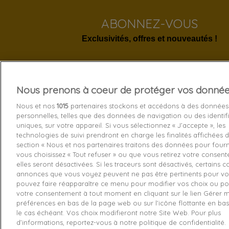
ABONNEZ-VOUS
Exclusivités, offres et nouveautés !
Nous prenons à coeur de protéger vos donné
Services 
Nous et nos
1015
partenaires stockons et accédons à des données
personnelles, telles que des données de navigation ou des identif
Livraison
uniques, sur votre appareil. Si vous sélectionnez « J’accepte », les
technologies de suivi prendront en charge les finalités affichées d
Echange e
section « Nous et nos partenaires traitons des données pour fourni
Paiement s
vous choisissez « Tout refuser » ou que vous retirez votre consen
elles seront désactivées. Si les traceurs sont désactivés, certains 
Contactez
annonces que vous voyez peuvent ne pas être pertinents pour vo
pouvez faire réapparaître ce menu pour modifier vos choix ou pou
Retourner
votre consentement à tout moment en cliquant sur le lien Gérer 
préférences en bas de la page web ou sur l’icône flottante en ba
le cas échéant. Vos choix modifieront notre Site Web. Pour plus
d’informations, reportez-vous à notre politique de confidentialité.