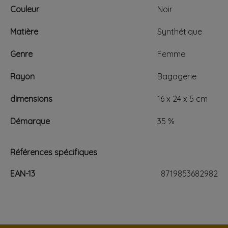
Couleur
Noir
Matière
Synthétique
Genre
Femme
Rayon
Bagagerie
dimensions
16 x 24 x 5 cm
Démarque
35 %
Références spécifiques
EAN-13
8719853682982