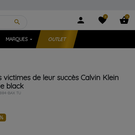
0
0
person
favorite
shopping_basket
search
MARQUES
OUTLET
s victimes de leur succès
Calvin Klein
tle black
884-BAX TU
5%