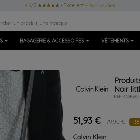
4.6/5
★★★★★
- Excellent -
Avis vérifiés
S
BAGAGERIE & ACCESSOIRES
VÊTEMENTS
Produit
Noir
lit
REF
K60K607
51,93 €
79,90 €
-3
Calvin Klein