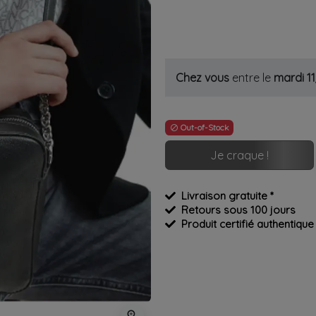
Chez vous
entre le
mardi 1
Out-of-Stock

Je craque !
Livraison gratuite *
Retours sous 100 jours
Produit certifié authentique
zoom_in