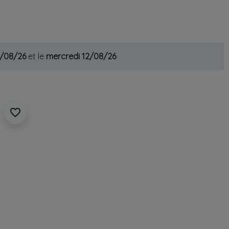
1/08/26
et le
mercredi 12/08/26
favorite_border