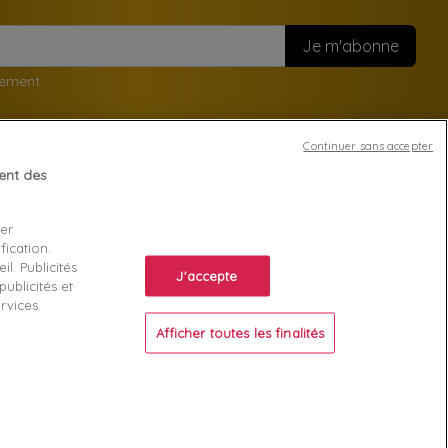
nement.
Continuer sans accepter
tent des
Votre compte
ser
Suivi de commande
fication.
ente
Connexion
l. Publicités
J'accepte
ublicités et
Créez votre compte
rvices.
Afficher toutes les finalités