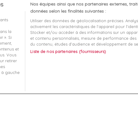
es
Nos équipes ainsi que nos partenaires externes, trai
client
À propos
données selon les finalités suivantes :
iants
Utiliser des données de géolocalisation précises. Analy
Mentions légales
activement les caractéristiques de l’appareil pour l’identi
ans la
t remboursement
Conditions générales de v
Stocker et/ou accéder à des informations sur un apparei
r ». Si
et contenu personnalisés, mesure de performance des p
écurisé
Qui sommes nous?
tement,
du contenu, études d’audience et développement de se
contenus et
Liste de nos partenaires (fournisseurs)
-nous
Informatique et liberté
us. Vous
r retirer
 ma commande
Plan du site
mes
s à gauche