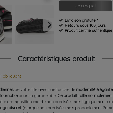
Je craque !
Livraison gratuite *
keyboard_arrow_right
Retours sous 100 jours
Suivant
Produit certifié authentique
Caractéristiques produit
Fabriquant
diennes
de votre fille avec une touche de
modernité élégante
tournable
pour sa garde-robe.
Ce produit taille normalement
alité (composition exacte non précisée, mais typiquement cu
logo discret
(marque non précisée, mais probablement Puma o