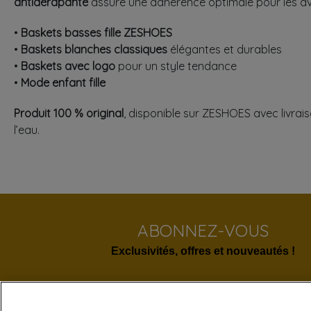
antidérapante
assure une adhérence optimale pour les av
•
Baskets basses fille ZESHOES
•
Baskets blanches classiques
élégantes et durables
•
Baskets avec logo
pour un style tendance
•
Mode enfant fille
Produit 100 % original
, disponible sur ZESHOES avec livrai
l’eau.
ABONNEZ-VOUS
Exclusivités, offres et nouveautés !