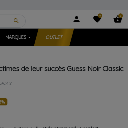
0
0
person
favorite
shopping_basket
search
MARQUES
OUTLET
ictimes de leur succès
Guess
Noir
Classic
LACK 21
5%