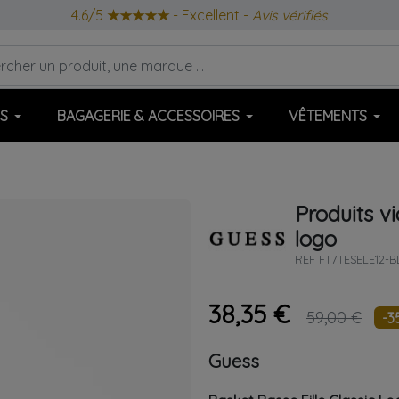
4.6/5
★★★★★
- Excellent -
Avis vérifiés
S
BAGAGERIE & ACCESSOIRES
VÊTEMENTS
Produits v
logo
REF
FT7TESELE12-B
38,35 €
59,00 €
-3
Guess