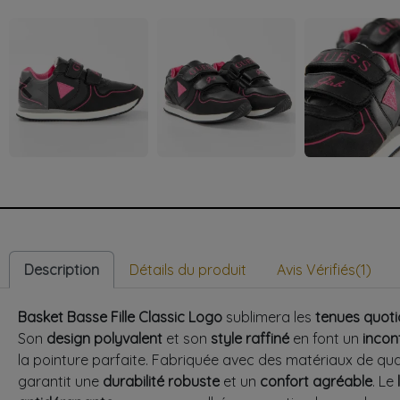
keyboard_arrow_left
Précédent
Description
Détails du produit
Avis Vérifiés(1)
Basket Basse Fille Classic Logo
sublimera les
tenues quoti
Son
design polyvalent
et son
style raffiné
en font un
incon
la pointure parfaite. Fabriquée avec des matériaux de qu
garantit une
durabilité robuste
et un
confort agréable
. Le