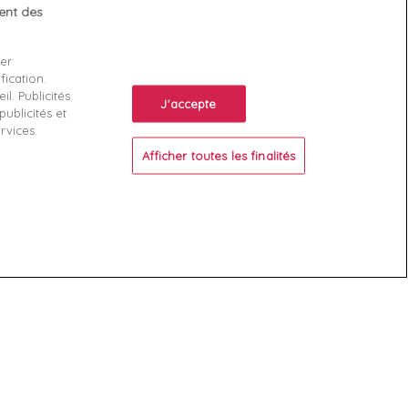
tent des
Votre compte
ser
Suivi de commande
fication.
ente
Connexion
l. Publicités
J'accepte
ublicités et
Créez votre compte
rvices.
Afficher toutes les finalités