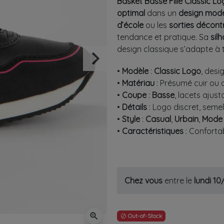
Basket Basse Fille Classic L
optimal
dans un
design mod
d’école
ou les
sorties décont
tendance et pratique. Sa
sil
design classique s’adapte à t
keyboard_arrow_right
Suivant
•
Modèle
:
Classic Logo
, des
•
Matériau
: Présumé cuir ou
•
Coupe
:
Basse
, lacets ajust
•
Détails
: Logo discret, seme
•
Style
:
Casual
,
Urbain
,
Mode f
•
Caractéristiques
: Conforta
Chez vous
entre le
lundi 1
zoom_in
Out-of-Stock
