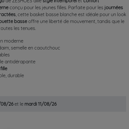
ogo
de ZESHOES allie
style intemporel
et
confort
erne
conçu pour les jeunes filles. Parfaite pour les
journées
ractées
, cette basket basse blanche est idéale pour un look
houette basse
offre une liberté de mouvement, tandis que le
outes les tenues.
ign moderne
 daim, semelle en caoutchouc
ables
lle antidérapante
ille
ble, durable
0/08/26
et le
mardi 11/08/26