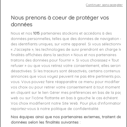
Coupe régulière GUESS
Continuer sans accepter
Nous prenons à coeur de protéger vos
données
Chez vous
entre le
mardi 11/08/26
et le
mercredi 12/08/26
Nous et nos
1015
partenaires stockons et accédons à des
données personnelles, telles que des données de navigation ou
des identifiants uniques, sur votre appareil. Si vous sélectionnez
Out-of-Stock

« J’accepte », les technologies de suivi prendront en charge les
finalités affichées dans la section « Nous et nos partenaires
favorite_border
Je craque !
traitons des données pour fournir ». Si vous choisissez « Tout
refuser » ou que vous retirez votre consentement, elles seront
désactivées. Si les traceurs sont désactivés, certains contenus et
Livraison gratuite *
annonces que vous voyez peuvent ne pas être pertinents pour
Retours sous 100 jours
vous. Vous pouvez faire réapparaître ce menu pour modifier
Produit certifié authentique
vos choix ou pour retirer votre consentement à tout moment
en cliquant sur le lien Gérer mes préférences en bas de la page
web ou sur l’icône flottante en bas à gauche le cas échéant.
Caractéristiques produit
Vos choix modifieront notre Site Web. Pour plus d’informations,
reportez-vous à notre politique de confidentialité.
Nos équipes ainsi que nos partenaires externes, traitent des
Description
Détails du produit
Fabriquant
données selon les finalités suivantes :