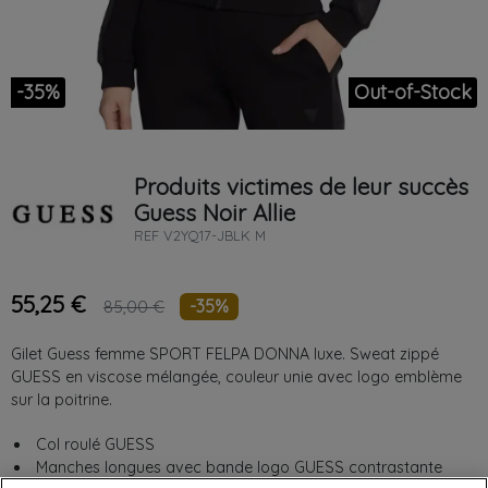
-35%
Out-of-Stock
Produits victimes de leur succès
Guess
Noir
Allie
REF
V2YQ17-JBLK M
55,25 €
-35%
85,00 €
Gilet Guess femme SPORT FELPA DONNA luxe. Sweat zippé
GUESS en viscose mélangée, couleur unie avec logo emblème
sur la poitrine.
Col roulé GUESS
Manches longues avec bande logo GUESS contrastante