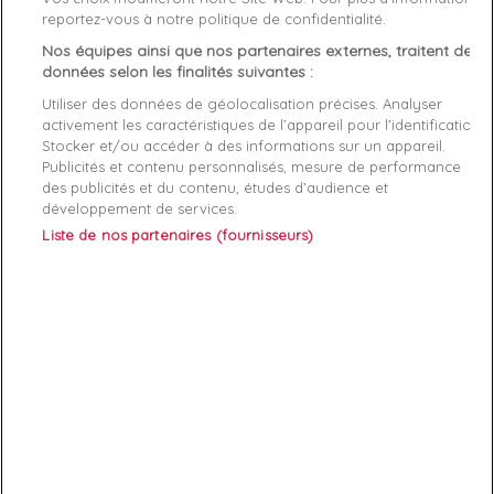
reportez-vous à notre politique de confidentialité.
Nos équipes ainsi que nos partenaires externes, traitent des
Description
Détails du produit
Fabriquant
données selon les finalités suivantes :
Utiliser des données de géolocalisation précises. Analyser
Délavé : ne pas utiliser d'agent blanchissant
activement les caractéristiques de l’appareil pour l’identification.
Sec : ne pas sécher en machine
Stocker et/ou accéder à des informations sur un appareil.
Nettoyage à sec : ne pas nettoyer à sec
Publicités et contenu personnalisés, mesure de performance
Fer : repassage - doux
des publicités et du contenu, études d’audience et
Nettoyage : lavage en machine à froid (30 °)
développement de services.
Liste de nos partenaires (fournisseurs)
ABONNEZ-VOUS
Exclusivités, offres et nouveautés !
Vous pouvez à tout moment résilier votre abonnement.