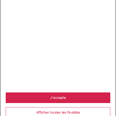

Services client

À propos
J'accepte

Votre compte
Afficher toutes les finalités