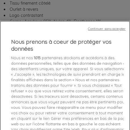
Tissu finement côtelé
Ourlet à revers
Logo contrastant
Corps : Acrylique 95%, Nylon 4%, Élasthanne 1%
Continuer sans accepter
Nous prenons à coeur de protéger vos
données
Chez vous
entre le
mercredi 12/08/26
et le
jeudi 13/08/26
Nous et nos
1015
partenaires stockons et accédons à des
données personnelles, telles que des données de navigation ou
des identifiants uniques, sur votre appareil. Si vous sélectionnez
Out-of-Stock

« J’accepte », les technologies de suivi prendront en charge les
favorite_border
Je craque !
finalités affichées dans la section « Nous et nos partenaires
traitons des données pour fournir ». Si vous choisissez « Tout
refuser » ou que vous retirez votre consentement, elles seront
Livraison gratuite *
désactivées. Si les traceurs sont désactivés, certains contenus et
annonces que vous voyez peuvent ne pas être pertinents pour
Retours sous 100 jours
vous. Vous pouvez faire réapparaître ce menu pour modifier
Produit certifié authentique
vos choix ou pour retirer votre consentement à tout moment
en cliquant sur le lien Gérer mes préférences en bas de la page
web ou sur l’icône flottante en bas à gauche le cas échéant.
Caractéristiques produit
Vos choix modifieront notre Site Web. Pour plus d’informations,