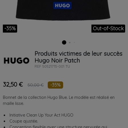
-35%
Out-of-Stock
Produits victimes de leur succès
Hugo
Noir
Patch
REF
50521715-001 TU
32,50 €
-35%
50,00 €
Bonnet de la collection Hugo Blue. Le modèle est réalisé en
maille lisse.
Initiative Clean Up Your Act HUGO
Coupe ajustée.
Conception flexible avec une structure nervurée qui