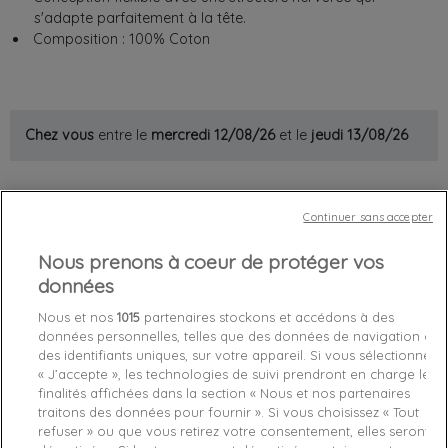
s'adapte parfaitement à la tête.
Composition : 100% Coton
Chez vous
entre le
mercredi 12/08/26
et le
jeudi 13/08/26
Out-of-Stock

Continuer sans accepter
favorite_border
Je craque !
Nous prenons à coeur de protéger vos
données
Livraison gratuite *
Retours sous 100 jours
Nous et nos
1015
partenaires stockons et accédons à des
données personnelles, telles que des données de navigation ou
Produit certifié authentique
des identifiants uniques, sur votre appareil. Si vous sélectionnez
« J’accepte », les technologies de suivi prendront en charge les
finalités affichées dans la section « Nous et nos partenaires
Caractéristiques produit
traitons des données pour fournir ». Si vous choisissez « Tout
refuser » ou que vous retirez votre consentement, elles seront