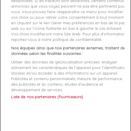
désactivées. Si les traceurs sont désactivés, certains contenus et
Détails du produit
Fabriquant
annonces que vous voyez peuvent ne pas être pertinents pour
vous. Vous pouvez faire réapparaître ce menu pour modifier
vos choix ou pour retirer votre consentement à tout moment
Référence
50521715-001 TU
en cliquant sur le lien Gérer mes préférences en bas de la page
web ou sur l’icône flottante en bas à gauche le cas échéant.
Fiche technique
Vos choix modifieront notre Site Web. Pour plus d’informations,
reportez-vous à notre politique de confidentialité.
Couleur
Noir
Nos équipes ainsi que nos partenaires externes, traitent des
données selon les finalités suivantes :
Matière
Coton
Utiliser des données de géolocalisation précises. Analyser
activement les caractéristiques de l’appareil pour l’identification.
Genre
Homme
Stocker et/ou accéder à des informations sur un appareil.
Publicités et contenu personnalisés, mesure de performance
Rayon
Accessoire
des publicités et du contenu, études d’audience et
développement de services.
Démarque
35 %
Liste de nos partenaires (fournisseurs)
Références spécifiques
EAN-13
4063542734754