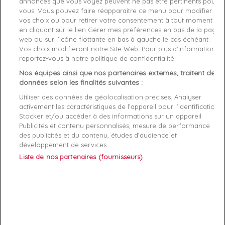
annonces que vous voyez peuvent ne pas être pertinents pour
vous. Vous pouvez faire réapparaître ce menu pour modifier
Caractéristiques produit
vos choix ou pour retirer votre consentement à tout moment
en cliquant sur le lien Gérer mes préférences en bas de la page
web ou sur l’icône flottante en bas à gauche le cas échéant.
Vos choix modifieront notre Site Web. Pour plus d’informations,
Description
Détails du produit
Fabriquant
reportez-vous à notre politique de confidentialité.
Nos équipes ainsi que nos partenaires externes, traitent des
Composition
: tissu principal 100 % polyester
données selon les finalités suivantes :
Couleur
: à préciser selon le modèle disponible
Utiliser des données de géolocalisation précises. Analyser
activement les caractéristiques de l’appareil pour l’identification.
Cette
casquette GUESS pour femme
combine
style
Stocker et/ou accéder à des informations sur un appareil.
emblématique
et
fonctionnalité
, idéale pour toutes vos
Publicités et contenu personnalisés, mesure de performance
sorties.
des publicités et du contenu, études d’audience et
développement de services.
• Casquette logo triangle GUESS femme
Liste de nos partenaires (fournisseurs)
• Casquette baseball mode femme
• Accessoire streetwear GUESS
• Casquette ajustable tendance
• Casquette Guess tissu lisse