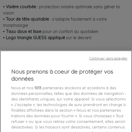
•
Visière courbée
: protection solaire optimale sans gêner la
vision
•
Tour de tête ajustable
: s’adapte facilement à votre
morphologie
•
Tissu doux et lisse
pour un confort au quotidien
•
Logo triangle GUESS appliqué
sur le devant
Continuer sans accepter
Chez vous
entre le
lundi 10/08/26
et le
mardi 11/08/26
Nous prenons à coeur de protéger vos
données
Out-of-Stock

Nous et nos
1013
partenaires stockons et accédons à des
données personnelles, telles que des données de navigation ou
favorite_border
Je craque !
des identifiants uniques, sur votre appareil. Si vous sélectionnez
« J’accepte », les technologies de suivi prendront en charge les
finalités affichées dans la section « Nous et nos partenaires
Livraison gratuite *
traitons des données pour fournir ». Si vous choisissez « Tout
Retours sous 100 jours
refuser » ou que vous retirez votre consentement, elles seront
Produit certifié authentique
désactivées. Si les traceurs sont désactivés, certains contenus et