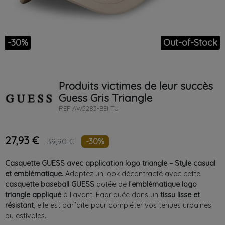
-30%
Out-of-Stock
Produits victimes de leur succès
Guess
Gris
Triangle
REF
AW5283-BEI TU
27,93 €
-30%
39,90 €
Casquette GUESS avec application logo triangle – Style casual
et emblématique.
Adoptez un look décontracté avec cette
casquette baseball GUESS
dotée de l’
emblématique logo
triangle appliqué
à l’avant. Fabriquée dans un
tissu lisse et
résistant
, elle est parfaite pour compléter vos tenues urbaines
ou estivales.