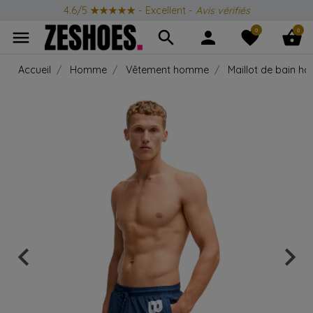
4.6/5
★★★★★
- Excellent -
Avis vérifiés
0
0
menu
search
person
favorite
shopping_basket
Accueil
Homme
Vêtement homme
Maillot de bain 
keyboard_arrow_left
keyboard_arrow_right
Précédent
Suiv