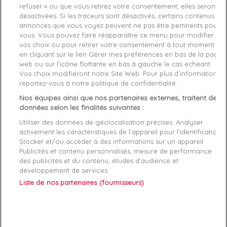
Derniers articles en stock

refuser » ou que vous retirez votre consentement, elles seront
désactivées. Si les traceurs sont désactivés, certains contenus et
favorite_border
Je craque !
annonces que vous voyez peuvent ne pas être pertinents pour
vous. Vous pouvez faire réapparaître ce menu pour modifier
vos choix ou pour retirer votre consentement à tout moment
Livraison gratuite *
en cliquant sur le lien Gérer mes préférences en bas de la page
Retours sous 100 jours
web ou sur l’icône flottante en bas à gauche le cas échéant.
Produit certifié authentique
Vos choix modifieront notre Site Web. Pour plus d’informations,
reportez-vous à notre politique de confidentialité.
Nos équipes ainsi que nos partenaires externes, traitent des
Caractéristiques produit
données selon les finalités suivantes :
Utiliser des données de géolocalisation précises. Analyser
activement les caractéristiques de l’appareil pour l’identification.
Description
Détails du produit
Fabriquant
Stocker et/ou accéder à des informations sur un appareil.
Publicités et contenu personnalisés, mesure de performance
Fabriqué à partir de 100% polyamide recyclé, ce short est un
des publicités et du contenu, études d’audience et
développement de services.
choix écoresponsable, tout en offrant le confort que vous
attendez d'une marque de renom comme BOSS.
Liste de nos partenaires (fournisseurs)
Short de bain BOSS
Vêtement écoresponsable
Short avec logo BOSS