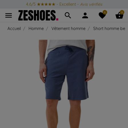
4.6/5
★★★★★
- Excellent -
Avis vérifiés
0
0
menu
search
person
favorite
shopping_basket
Accueil
Homme
Vêtement homme
Short homme be