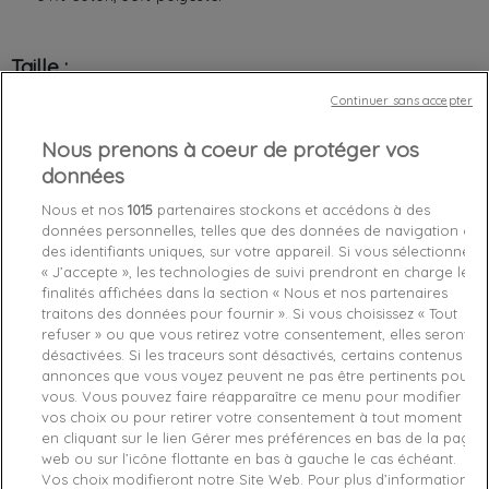
Taille :
Continuer sans accepter
XS
S
M
L
XL
Nous prenons à coeur de protéger vos
données
XXL
Nous et nos
1015
partenaires stockons et accédons à des
données personnelles, telles que des données de navigation ou
des identifiants uniques, sur votre appareil. Si vous sélectionnez
« J’accepte », les technologies de suivi prendront en charge les
Chez vous
entre le
mardi 11/08/26
et le
mercredi 12/08/26
finalités affichées dans la section « Nous et nos partenaires
traitons des données pour fournir ». Si vous choisissez « Tout
refuser » ou que vous retirez votre consentement, elles seront
désactivées. Si les traceurs sont désactivés, certains contenus et
favorite_border
annonces que vous voyez peuvent ne pas être pertinents pour
Je craque !
vous. Vous pouvez faire réapparaître ce menu pour modifier
vos choix ou pour retirer votre consentement à tout moment
en cliquant sur le lien Gérer mes préférences en bas de la page
Livraison gratuite *
web ou sur l’icône flottante en bas à gauche le cas échéant.
Retours sous 100 jours
Vos choix modifieront notre Site Web. Pour plus d’informations,
Produit certifié authentique