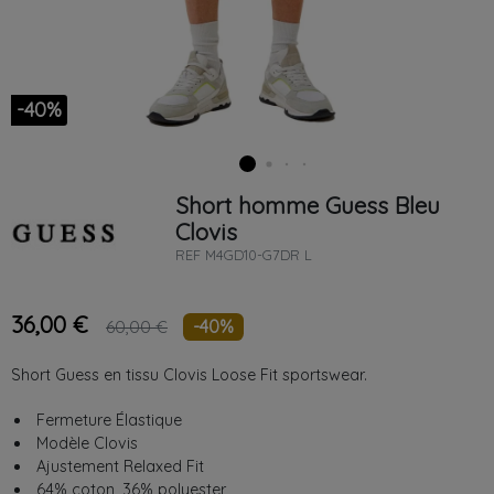
-40%
Short homme
Guess
Bleu
Clovis
REF
M4GD10-G7DR L
36,00 €
-40%
60,00 €
Short Guess en tissu Clovis Loose Fit sportswear.
Fermeture Élastique
Modèle Clovis
Ajustement Relaxed Fit
64% coton, 36% polyester