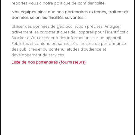
reportez-vous à notre politique de confidentialité.
Nos équipes ainsi que nos partenaires externes, traitent des
Caractéristiques produit
données selon les finalités suivantes :
Utiliser des données de géolocalisation précises. Analyser
activement les caractéristiques de l’appareil pour l’identification.
Description
Détails du produit
Fabriquant
Stocker et/ou accéder à des informations sur un appareil.
Publicités et contenu personnalisés, mesure de performance
des publicités et du contenu, études d’audience et
Guess Clovis,Short homme
développement de services.
Liste de nos partenaires (fournisseurs)
ABONNEZ-VOUS
Exclusivités, offres et nouveautés !
Vous pouvez à tout moment résilier votre abonnement.