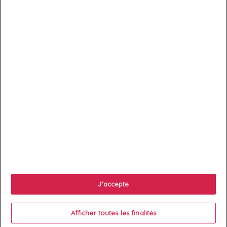

Services client

À propos
J'accepte

Votre compte
Afficher toutes les finalités