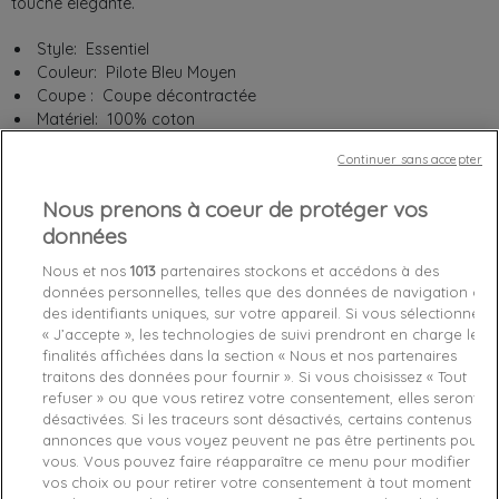
touche élégante.
Style: Essentiel
Couleur: Pilote Bleu Moyen
Coupe : Coupe décontractée
Matériel: 100% coton
Entretien : Lavage en machine à 30°C
Continuer sans accepter
Nous prenons à coeur de protéger vos
Taille :
données
XXL
Nous et nos
1013
partenaires stockons et accédons à des
données personnelles, telles que des données de navigation ou
des identifiants uniques, sur votre appareil. Si vous sélectionnez
« J’accepte », les technologies de suivi prendront en charge les
finalités affichées dans la section « Nous et nos partenaires
traitons des données pour fournir ». Si vous choisissez « Tout
Chez vous
entre le
samedi 08/08/26
et le
lundi 10/08/26
refuser » ou que vous retirez votre consentement, elles seront
désactivées. Si les traceurs sont désactivés, certains contenus et
annonces que vous voyez peuvent ne pas être pertinents pour
Derniers articles en stock

vous. Vous pouvez faire réapparaître ce menu pour modifier
vos choix ou pour retirer votre consentement à tout moment
Je craque !