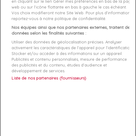
favorite_border
en cliquant sur le lien Gérer mes préférences en bas de la page
web ou sur l’icône flottante en bas à gauche le cas échéant.
Vos choix modifieront notre Site Web. Pour plus d’informations,
Livraison gratuite *
reportez-vous à notre politique de confidentialité.
Retours sous 100 jours
Nos équipes ainsi que nos partenaires externes, traitent des
Produit certifié authentique
données selon les finalités suivantes :
Utiliser des données de géolocalisation précises. Analyser
Caractéristiques produit
activement les caractéristiques de l’appareil pour l’identification.
Stocker et/ou accéder à des informations sur un appareil.
Publicités et contenu personnalisés, mesure de performance
des publicités et du contenu, études d’audience et
Description
Détails du produit
Fabriquant
développement de services.
Liste de nos partenaires (fournisseurs)
Superdry Essential,Short homme
ABONNEZ-VOUS
Exclusivités, offres et nouveautés !