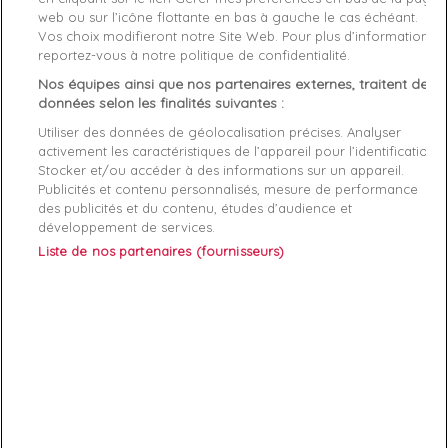
web ou sur l’icône flottante en bas à gauche le cas échéant.
Vos choix modifieront notre Site Web. Pour plus d’informations,
Livraison gratuite *
reportez-vous à notre politique de confidentialité.
Retours sous 100 jours
Nos équipes ainsi que nos partenaires externes, traitent des
Produit certifié authentique
données selon les finalités suivantes :
Utiliser des données de géolocalisation précises. Analyser
Caractéristiques produit
activement les caractéristiques de l’appareil pour l’identification.
Stocker et/ou accéder à des informations sur un appareil.
Publicités et contenu personnalisés, mesure de performance
des publicités et du contenu, études d’audience et
Description
Détails du produit
Fabriquant
développement de services.
Liste de nos partenaires (fournisseurs)
Le Temps Des Cerises Jogg,Short homme
ABONNEZ-VOUS
Exclusivités, offres et nouveautés !