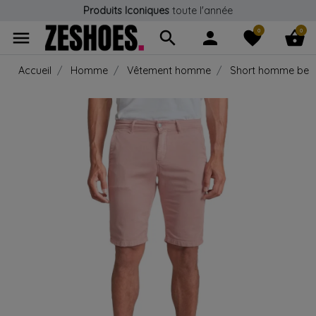
Produits Iconiques
toute l'année
0
0
menu
search
person
favorite
shopping_basket
Accueil
Homme
Vêtement homme
Short homme be