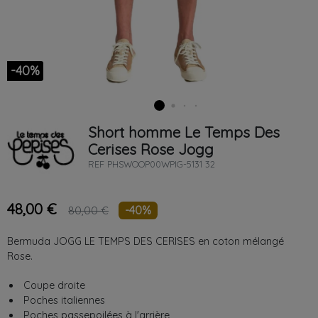
-40%
Short homme
Le Temps Des
Cerises
Rose
Jogg
REF
PHSWOOP00WPIG-5131 32
48,00 €
-40%
80,00 €
Bermuda JOGG LE TEMPS DES CERISES en coton mélangé
Rose.
Coupe droite
Poches italiennes
Poches passepoilées à l'arrière