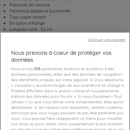
Passants de ceinture
Fermeture zippée et boutonnée
Tissu super stretch
En coton mélangé
Longueur côté : 52 cm
88% Coton 10% Polyester 2% Élasthanne
Continuer sans accepter
Nous prenons à coeur de protéger vos
Taille :
données
28
30
31
32
Nous et nos
1015
partenaires stockons et accédons à des
données personnelles, telles que des données de navigation ou
des identifiants uniques, sur votre appareil. Si vous sélectionnez
« J’accepte », les technologies de suivi prendront en charge les
finalités affichées dans la section « Nous et nos partenaires
traitons des données pour fournir ». Si vous choisissez « Tout
Chez vous
entre le
mardi 11/08/26
et le
mercredi 12/08/26
refuser » ou que vous retirez votre consentement, elles seront
désactivées. Si les traceurs sont désactivés, certains contenus et
annonces que vous voyez peuvent ne pas être pertinents pour
Derniers articles en stock

vous. Vous pouvez faire réapparaître ce menu pour modifier
vos choix ou pour retirer votre consentement à tout moment
favorite_border
Je craque !
en cliquant sur le lien Gérer mes préférences en bas de la page