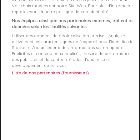
Livraison gratuite *
Vos choix modifieront notre Site Web. Pour plus d’informations,
Retours sous 100 jours
reportez-vous à notre politique de confidentialité.
Produit certifié authentique
Nos équipes ainsi que nos partenaires externes, traitent des
données selon les finalités suivantes :
Caractéristiques produit
Utiliser des données de géolocalisation précises. Analyser
activement les caractéristiques de l’appareil pour l’identification.
Stocker et/ou accéder à des informations sur un appareil.
Publicités et contenu personnalisés, mesure de performance
Description
Détails du produit
Fabriquant
des publicités et du contenu, études d’audience et
développement de services.
Guess patch,Short homme
Liste de nos partenaires (fournisseurs)
ABONNEZ-VOUS
Exclusivités, offres et nouveautés !