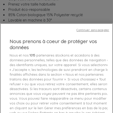
Prenez votre taille habituelle
Produit éco-responsable
85% Coton biologique 15% Polyester recyclé
Lavable en machine à 30°
Continuer sans accepter
Taille :
Nous prenons à coeur de protéger vos
données
XS
S
M
Nous et nos
1015
partenaires stockons et accédons à des
données personnelles, telles que des données de navigation ou
des identifiants uniques, sur votre appareil. Si vous sélectionnez
« J’accepte », les technologies de suivi prendront en charge les
Chez vous
entre le
mercredi 12/08/26
et le
jeudi 13/08/26
finalités affichées dans la section « Nous et nos partenaires
traitons des données pour fournir ». Si vous choisissez « Tout
refuser » ou que vous retirez votre consentement, elles seront
désactivées. Si les traceurs sont désactivés, certains contenus et
Derniers articles en stock

annonces que vous voyez peuvent ne pas être pertinents pour
vous. Vous pouvez faire réapparaître ce menu pour modifier
favorite_border
Je craque !
vos choix ou pour retirer votre consentement à tout moment
en cliquant sur le lien Gérer mes préférences en bas de la page
web ou sur l’icône flottante en bas à gauche le cas échéant.