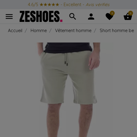
4.6/5
★★★★★
- Excellent -
Avis vérifiés
0
0
menu
search
person
favorite
shopping_basket
Accueil
Homme
Vêtement homme
Short homme be