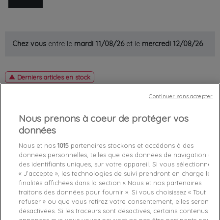
Chez vous
entre le
mardi 11/08/26
et le
mercredi 12/08/26
Derniers articles en stock

favorite_border
Je craque !
Continuer sans accepter
Nous prenons à coeur de protéger vos
Livraison gratuite *
données
Retours sous 100 jours
Produit certifié authentique
Nous et nos
1015
partenaires stockons et accédons à des
données personnelles, telles que des données de navigation ou
des identifiants uniques, sur votre appareil. Si vous sélectionnez
Caractéristiques produit
« J’accepte », les technologies de suivi prendront en charge les
finalités affichées dans la section « Nous et nos partenaires
traitons des données pour fournir ». Si vous choisissez « Tout
refuser » ou que vous retirez votre consentement, elles seront
Détails du produit
Fabriquant
désactivées. Si les traceurs sont désactivés, certains contenus et
annonces que vous voyez peuvent ne pas être pertinents pour