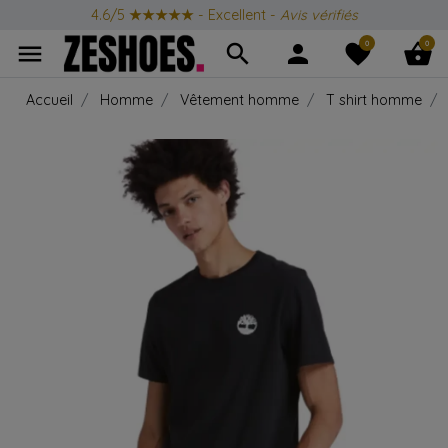
4.6/5
★★★★★
- Excellent -
Avis vérifiés
0
0
menu
search
person
favorite
shopping_basket
Accueil
Homme
Vêtement homme
T shirt homme