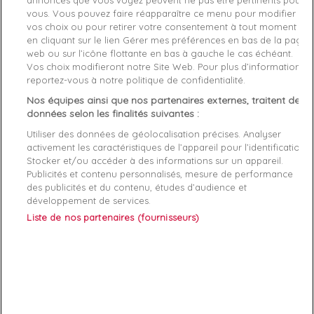
vous. Vous pouvez faire réapparaître ce menu pour modifier
Référence
TB0A29RX0011 S
vos choix ou pour retirer votre consentement à tout moment
en cliquant sur le lien Gérer mes préférences en bas de la page
Fiche technique
web ou sur l’icône flottante en bas à gauche le cas échéant.
Vos choix modifieront notre Site Web. Pour plus d’informations,
Couleur
Noir
reportez-vous à notre politique de confidentialité.
Nos équipes ainsi que nos partenaires externes, traitent des
Matière
Coton
données selon les finalités suivantes :
Genre
Homme
Utiliser des données de géolocalisation précises. Analyser
activement les caractéristiques de l’appareil pour l’identification.
Stocker et/ou accéder à des informations sur un appareil.
Rayon
Vetement
Publicités et contenu personnalisés, mesure de performance
des publicités et du contenu, études d’audience et
Démarque
50 %
développement de services.
Liste de nos partenaires (fournisseurs)
Références spécifiques
EAN-13
194116661672