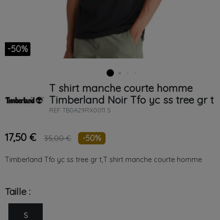
-50%
T shirt manche courte homme
Timberland
Noir
Tfo yc ss tree gr t
REF
TB0A29RX0011 S
17,50 €
-50%
35,00 €
Timberland Tfo yc ss tree gr t,T shirt manche courte homme
Taille :
S