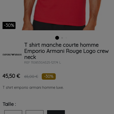
-30%
T shirt manche courte homme
Emporio Armani
Rouge
Logo crew
neck
REF
1108530A525-12174 L
45,50 €
-30%
65,00 €
T shirt emporio armani homme luxe.
Taille :