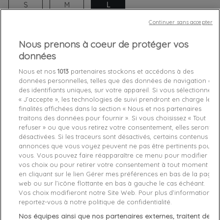
S
M
L
Continuer sans accepter
Nous prenons à coeur de protéger vos
Chez vous
entre le
lundi 10/08/26
et le
mardi 11/08/26
données
Nous et nos
1013
partenaires stockons et accédons à des
données personnelles, telles que des données de navigation ou
des identifiants uniques, sur votre appareil. Si vous sélectionnez
favorite_border
Je craque !
« J’accepte », les technologies de suivi prendront en charge les
finalités affichées dans la section « Nous et nos partenaires
traitons des données pour fournir ». Si vous choisissez « Tout
Livraison gratuite *
refuser » ou que vous retirez votre consentement, elles seront
Retours sous 100 jours
désactivées. Si les traceurs sont désactivés, certains contenus et
Produit certifié authentique
annonces que vous voyez peuvent ne pas être pertinents pour
vous. Vous pouvez faire réapparaître ce menu pour modifier
vos choix ou pour retirer votre consentement à tout moment
Caractéristiques produit
en cliquant sur le lien Gérer mes préférences en bas de la page
web ou sur l’icône flottante en bas à gauche le cas échéant.
Vos choix modifieront notre Site Web. Pour plus d’informations,
Description
Détails du produit
Fabriquant
reportez-vous à notre politique de confidentialité.
Nos équipes ainsi que nos partenaires externes, traitent des