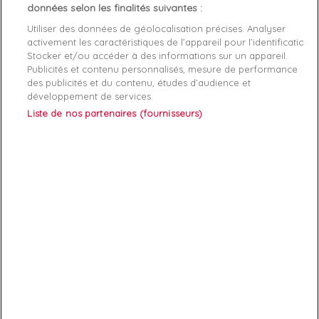
données selon les finalités suivantes :
Article: Logo crew neck

Reference: 1108530A525-12174

Utiliser des données de géolocalisation précises. Analyser
Manufacture: Emporio Armani

activement les caractéristiques de l’appareil pour l’identification.
Product category: T shirt manche courte homme

Stocker et/ou accéder à des informations sur un appareil.
Publicités et contenu personnalisés, mesure de performance
des publicités et du contenu, études d’audience et
développement de services.
Liste de nos partenaires (fournisseurs)
ABONNEZ-VOUS
Exclusivités, offres et nouveautés !
Vous pouvez à tout moment résilier votre abonnement.