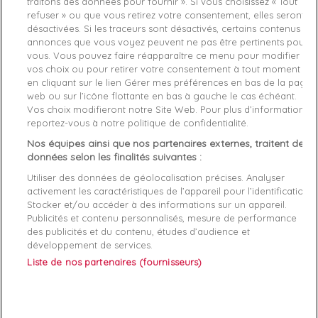
traitons des données pour fournir ». Si vous choisissez « Tout
refuser » ou que vous retirez votre consentement, elles seront
désactivées. Si les traceurs sont désactivés, certains contenus et
Derniers articles en stock

annonces que vous voyez peuvent ne pas être pertinents pour
vous. Vous pouvez faire réapparaître ce menu pour modifier
favorite_border
Je craque !
vos choix ou pour retirer votre consentement à tout moment
en cliquant sur le lien Gérer mes préférences en bas de la page
web ou sur l’icône flottante en bas à gauche le cas échéant.
Livraison gratuite *
Vos choix modifieront notre Site Web. Pour plus d’informations,
Retours sous 100 jours
reportez-vous à notre politique de confidentialité.
Produit certifié authentique
Nos équipes ainsi que nos partenaires externes, traitent des
données selon les finalités suivantes :
Caractéristiques produit
Utiliser des données de géolocalisation précises. Analyser
activement les caractéristiques de l’appareil pour l’identification.
Stocker et/ou accéder à des informations sur un appareil.
Description
Détails du produit
Fabriquant
Publicités et contenu personnalisés, mesure de performance
des publicités et du contenu, études d’audience et
développement de services.
Ce T-shirt Armani Exchange est l’essentiel pour un look
Liste de nos partenaires (fournisseurs)
casual chic et confortable. Ajoutez-le à votre collection dès
maintenant !
T-shirt Armani Exchange