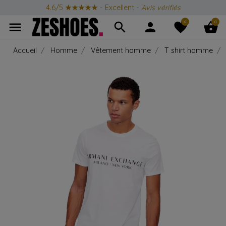
4.6/5
★★★★★
- Excellent -
Avis vérifiés
0
0
menu
search
person
favorite
shopping_basket
Accueil
Homme
Vêtement homme
T shirt homme