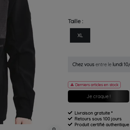
Taille :
XL
Chez vous
entre le
lundi 1
Derniers articles en stock

Je craque !
Livraison gratuite *
Retours sous 100 jours
Produit certifié authentique
zoom_in