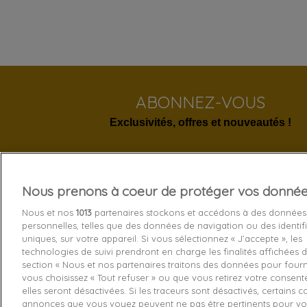
ABONNEZ-VOUS
Exclusivités, offres et nouveautés !
Nous prenons à coeur de protéger vos donné
Services 
Nous et nos
1013
partenaires stockons et accédons à des données
personnelles, telles que des données de navigation ou des identif
Livraison
uniques, sur votre appareil. Si vous sélectionnez « J’accepte », les
technologies de suivi prendront en charge les finalités affichées d
Echange e
section « Nous et nos partenaires traitons des données pour fourni
Paiement s
vous choisissez « Tout refuser » ou que vous retirez votre consen
elles seront désactivées. Si les traceurs sont désactivés, certains 
Contactez
annonces que vous voyez peuvent ne pas être pertinents pour vo