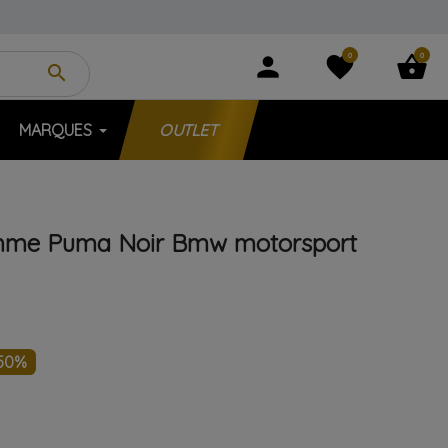
0
0
person
favorite
shopping_basket
search
MARQUES
OUTLET
mme
Puma
Noir
Bmw motorsport
50%