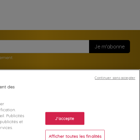
nement.
Continuer sans accepter
tent des
Votre compte
ser
Suivi de commande
fication.
ente
Connexion
l. Publicités
J'accepte
ublicités et
Créez votre compte
rvices.
Afficher toutes les finalités