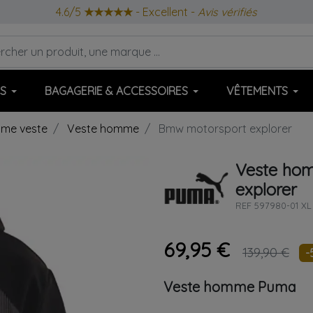
4.6/5
★★★★★
- Excellent -
Avis vérifiés
S
BAGAGERIE & ACCESSOIRES
VÊTEMENTS
me veste
Veste homme
Bmw motorsport explorer
Veste ho
explorer
REF
597980-01 XL
69,95 €
139,90 €
-
Veste homme
Puma