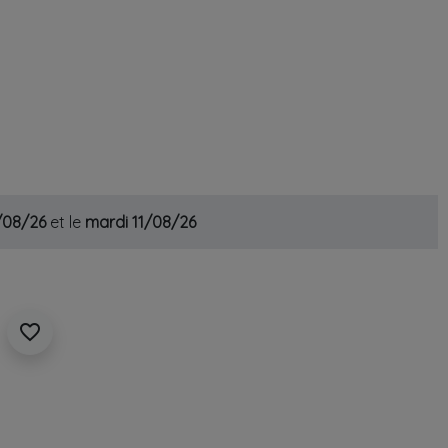
0/08/26
et le
mardi 11/08/26
favorite_border