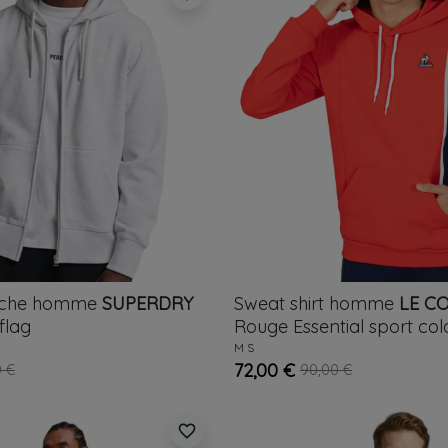
uche homme
SUPERDRY
Sweat shirt homme
LE C
flag
Rouge
Essential sport col
M
S
72,00 €
0 €
90,00 €
favorite_border