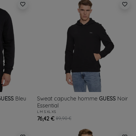
favorite_border
favorite_border
GUESS
Bleu
Sweat capuche homme
GUESS
Noir
Essential
L
M
S
XL
XS
76,42 €
89,90 €