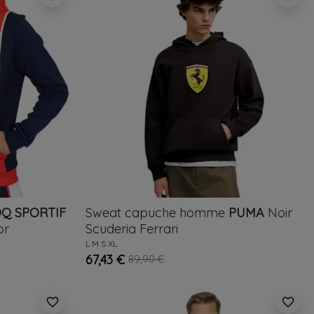
OQ SPORTIF
Sweat capuche homme
PUMA
Noir
or
Scuderia Ferrari
L
M
S
XL
67,43 €
89,90 €
favorite_border
favorite_border