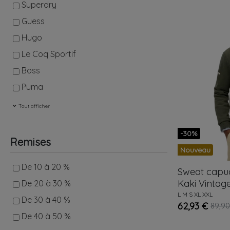
Superdry
Guess
Hugo
Le Coq Sportif
Boss
Puma
Tout afficher
-30%
Remises
Nouveau
De 10 à 20 %
Sweat cap
Kaki
Vintag
De 20 à 30 %
L
M
S
XL
XXL
De 30 à 40 %
62,93 €
89,90
De 40 à 50 %