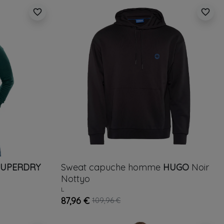
favorite_border
favorite_border
SUPERDRY
Sweat capuche homme
HUGO
Noir
Nottyo
L
87,96 €
109,96 €