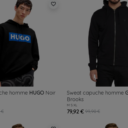
favorite_border
uche homme
HUGO
Noir
Sweat capuche homme
Brooks
M
S
XL
79,92 €
 €
99,90 €