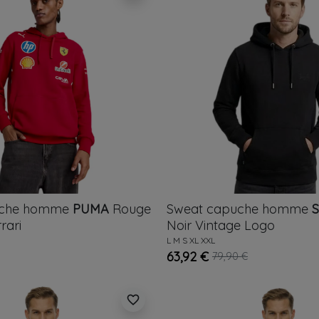
uche homme
PUMA
Rouge
Sweat capuche homme
rari
Noir
Vintage Logo
L
M
S
XL
XXL
63,92 €
79,90 €
favorite_border