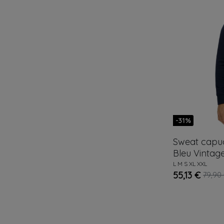
-31%
Sweat cap
Bleu
Vintag
L
M
S
XL
XXL
55,13 €
79,90