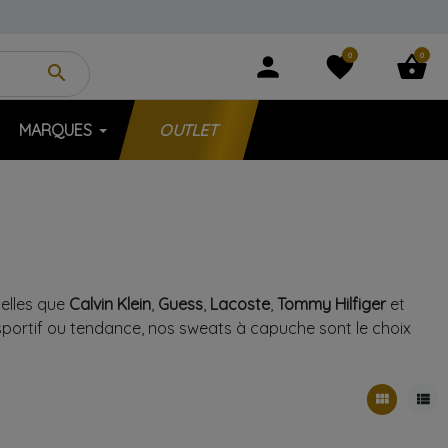
0
0
person
favorite
shopping_basket
search
MARQUES
OUTLET
elles que
Calvin Klein
,
Guess
,
Lacoste
,
Tommy Hilfiger
et
portif ou tendance, nos sweats à capuche sont le choix
view_module
view_list