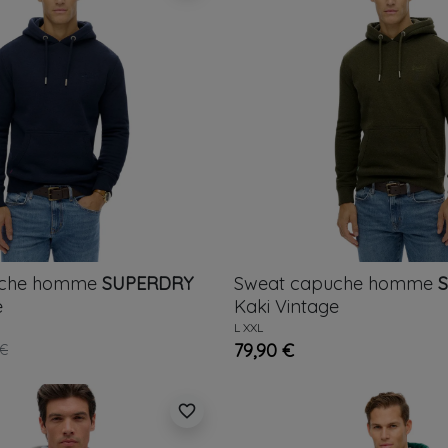
uche homme
SUPERDRY
Sweat capuche homme
e
Kaki
Vintage
L
XXL
79,90 €
 €
favorite_border