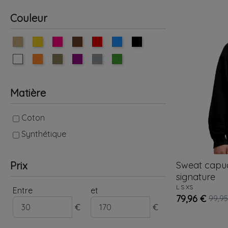
Couleur
Matière
Coton
Synthétique
Sweat cap
Prix
signature
L
S
XS
Entre
et
79,96 €
99,95
€
€