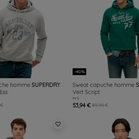
-40%
uche homme
SUPERDRY
Sweat capuche homme
 Ess
Vert
Script
M
S
53,94 €
 €
89,90 €
favorite_border