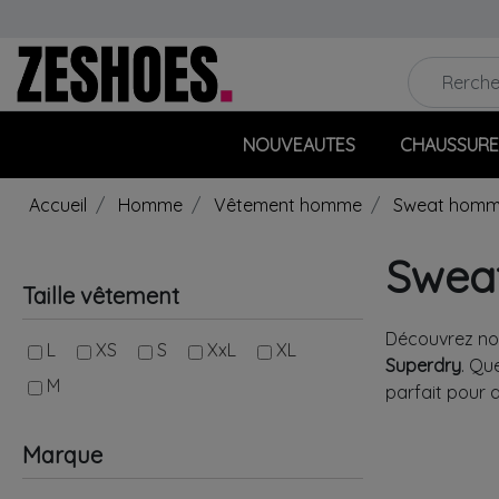
NOUVEAUTES
CHAUSSURE
Accueil
Homme
Vêtement homme
Sweat hom
Swea
Taille vêtement
Découvrez n
L
XS
S
XxL
XL
Superdry
. Qu
M
parfait pour a
Marque