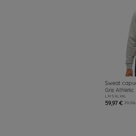
Sweat cap
Gris
Athletic
L
M
S
XL
XXL
59,97 €
79,96