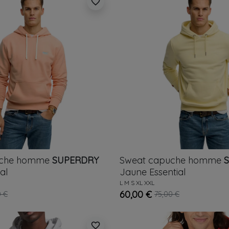
favorite_border
uche homme
SUPERDRY
Sweat capuche homme
al
Jaune
Essential
L
M
S
XL
XXL
60,00 €
0 €
75,00 €
favorite_border