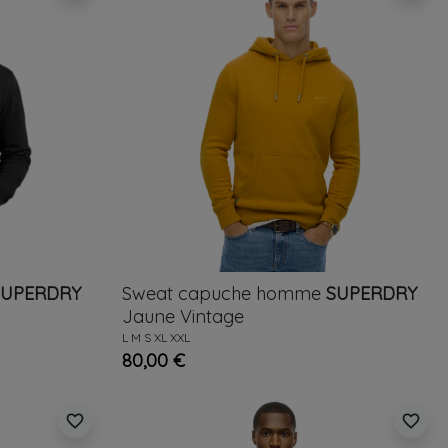
SUPERDRY
Sweat capuche homme
SUPERDRY
Jaune
Vintage
L
M
S
XL
XXL
80,00 €
favorite_border
favorite_border