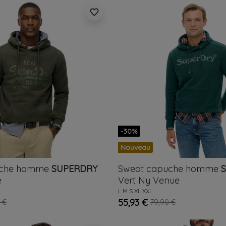
favorite_border
-30%
Nouveau
uche homme
SUPERDRY
Sweat capuche homme
e
Vert
Ny Venue
L
M
S
XL
XXL
55,93 €
 €
79,90 €