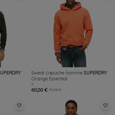
SUPERDRY
Sweat capuche homme
SUPERDRY
Orange
Essential
S
60,00 €
75,00 €
favorite_border
favorite_border