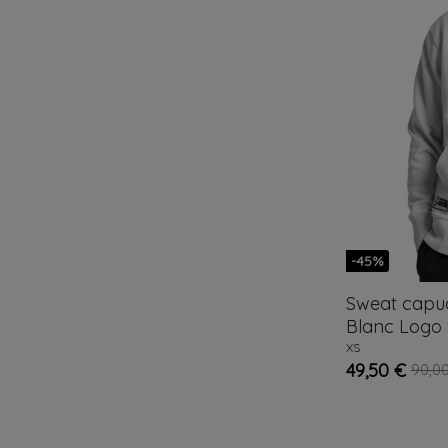
-45%
Sweat cap
Blanc
Logo 
XS
49,50 €
90,0