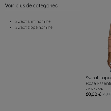
Voir plus de categories
Sweat shirt homme
Sweat zippé homme
Sweat cap
Rose
Essenti
L
M
S
XL
XXL
60,00 €
75,0