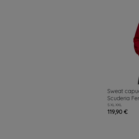
Sweat cap
Scuderia Fer
S
XL
XXL
119,90 €