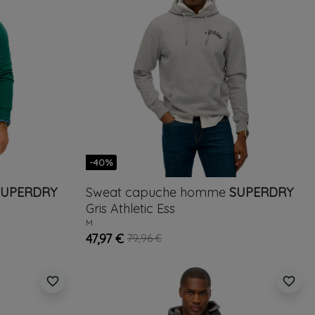
-40%
SUPERDRY
Sweat capuche homme
SUPERDRY
Gris
Athletic Ess
M
47,97 €
79,96 €
favorite_border
favorite_border