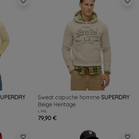
favorite_border
favorite_border
SUPERDRY
Sweat capuche homme
SUPERDRY
Beige
Heritage
L
XXL
79,90 €
favorite_border
favorite_border