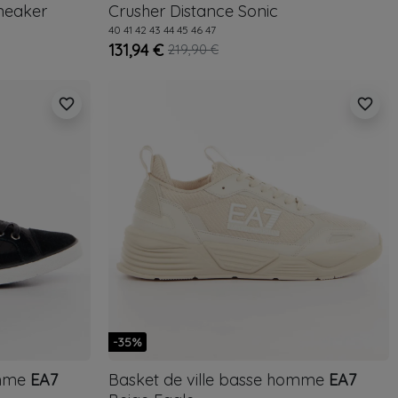
sneaker
Crusher Distance Sonic
40
41
42
43
44
45
46
47
131,94 €
219,90 €
favorite_border
favorite_border
-35%
omme
EA7
Basket de ville basse homme
EA7