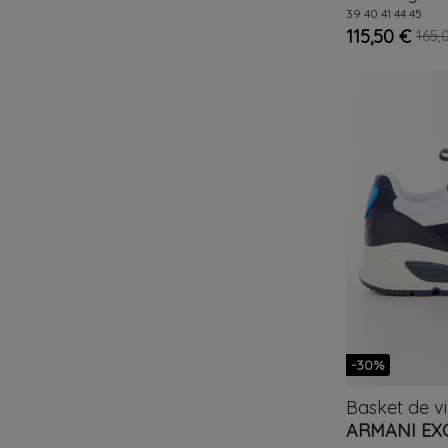
39
40
41
44
45
115,50 €
165,
-30%
Basket de v
ARMANI EX