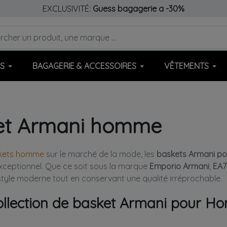
EXCLUSIVITÉ:
Guess bagagerie a -30%
S
BAGAGERIE & ACCESSOIRES
VÊTEMENTS
et Armani homme
kets homme
sur le marché de la mode, les
baskets Armani p
exceptionnel. Que ce soit sous la marque
Emporio Armani
,
EA7
style moderne tout en conservant une qualité irréprochable.
ollection de basket Armani pour 