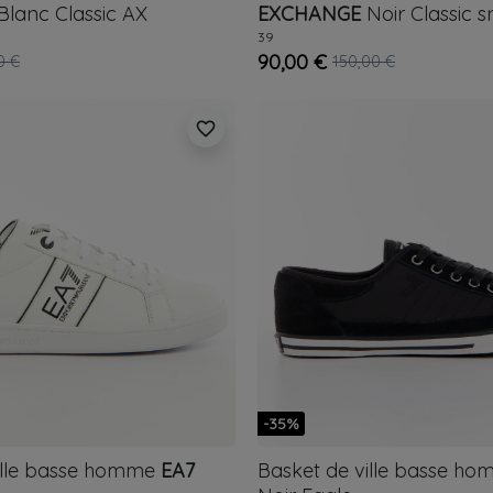
Blanc
Classic AX
EXCHANGE
Noir
Classic 
39
90,00 €
0 €
150,00 €
favorite_border
-35%
ille basse homme
EA7
Basket de ville basse h