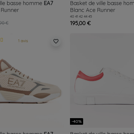
ille basse homme
EA7
Basket de ville basse h
 Runner
Blanc
Ace Runner
40
41
42
44
45
195,00 €
90 €
1 avis
favorite_border
-40%