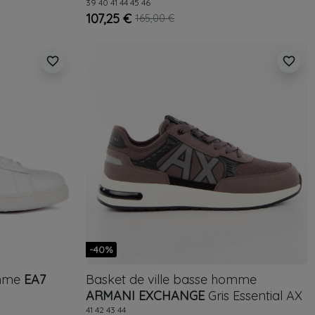
39
40
41
44
45
46
107,25 €
165,00 €
favorite_border
favorite_border
-40%
omme
EA7
Basket de ville basse homme
ARMANI EXCHANGE
Gris
Essential AX
41
42
43
44