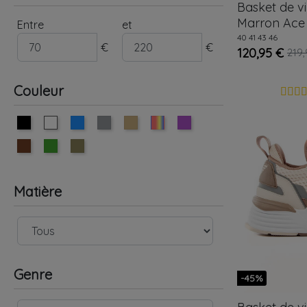
Basket de v
Marron
Ace
Entre
et
40
41
43
46
€
€
120,95 €
219,
Couleur
Matière
Genre
-45%