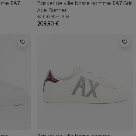
omme
EA7
Basket de ville basse homme
EA7
Gris
Ace Runner
40
41
42
43
44
45
46
209,90 €
favorite_border
favorite_border