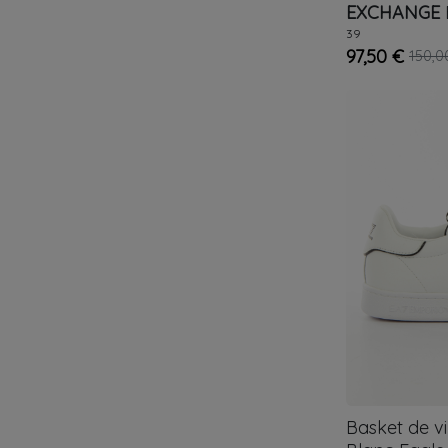
EXCHANGE
39
97,50 €
150,0
Basket de v