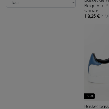
Basket de v
Beige
Ace R
40
41
42
44
118,25 €
215,
-35%
Basket bas