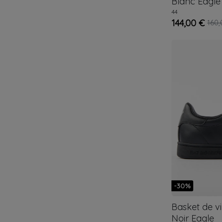
Blanc
Eagle
44
144,00 €
160,
-30%
Basket de v
Noir
Eagle