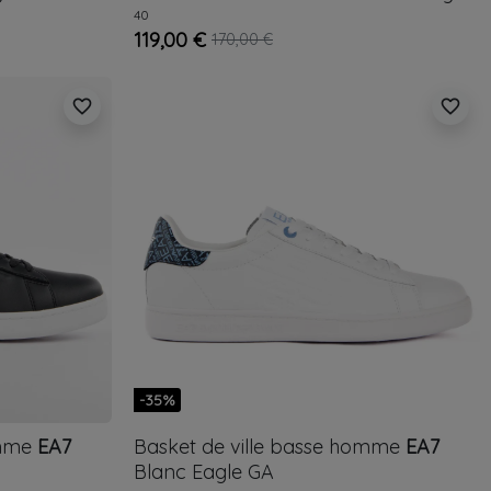
AX
40
119,00 €
170,00 €
favorite_border
favorite_border
-35%
omme
EA7
Basket de ville basse homme
EA7
Blanc
Eagle GA