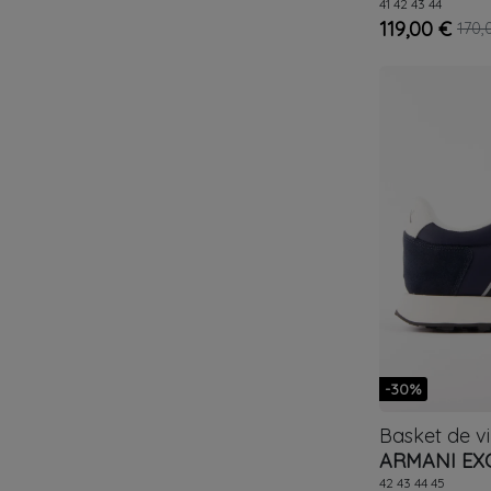
AX
41
42
43
44
119,00 €
170,
-30%
Basket de v
ARMANI EX
42
43
44
45