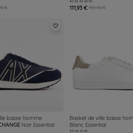
40
42
43
44
45
111,93 €
00 €
159,90 €
favorite_border
ille basse homme
Basket de ville basse h
CHANGE
Noir
Essential
Blanc
Essential
39
40
41
45