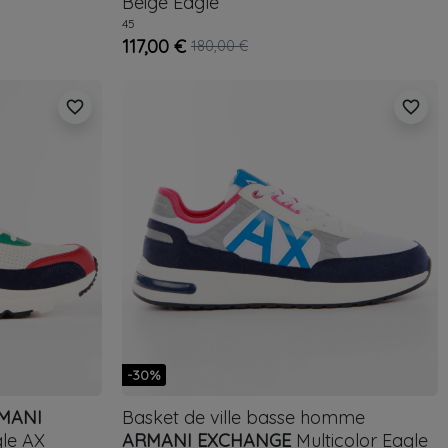
Beige
Eagle
45
117,00 €
180,00 €
favorite_border
favorite_border
-30%
MANI
Basket de ville basse homme
le AX
ARMANI EXCHANGE
Multicolor
Eagle