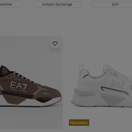
 homme
Armani Exchange
EA7
favorite_border
Nouveau