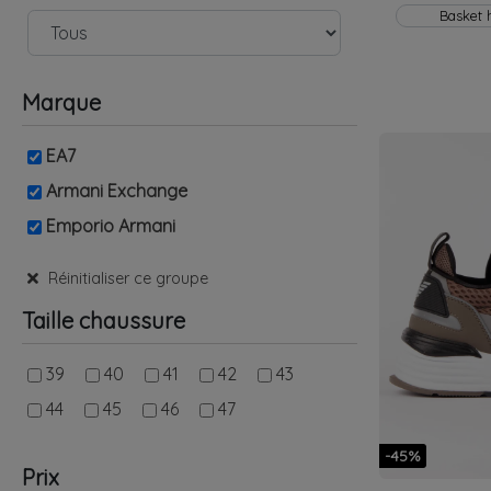
Basket
Marque
EA7
Armani Exchange
Emporio Armani
Réinitialiser ce groupe
Taille chaussure
39
40
41
42
43
44
45
46
47
-45%
Prix