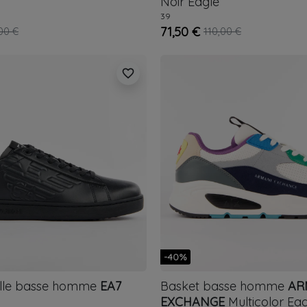
Noir
Eagle
39
71,50 €
00 €
110,00 €
favorite_border
-40%
ille basse homme
EA7
Basket basse homme
AR
EXCHANGE
Multicolor
Eag