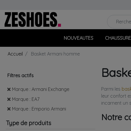
NOUVEAUTES
CHAUSSURE
Accueil
Basket Armani homme
Bask
Filtres actifs
Parmi les
bas
Marque : Armani Exchange
leur confort 
Marque : EA7
incarnent un 
Marque : Emporio Armani
Notre c
Type de produits