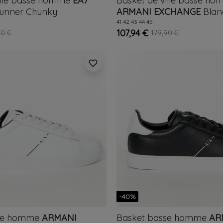
ille basse homme
EA7
Basket de ville basse h
unner Chunky
ARMANI EXCHANGE
Blan
41
42
43
44
45
107,94 €
00 €
179,90 €
favorite_border
-40%
se homme
ARMANI
Basket basse homme
AR