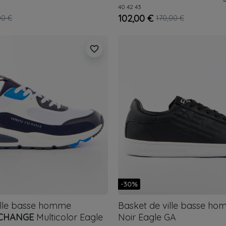
40
42
43
102,00 €
00 €
170,00 €
favorite_border
-30%
ille basse homme
Basket de ville basse h
CHANGE
Multicolor
Eagle
Noir
Eagle GA