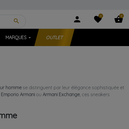
0
0
person
favorite
shopping_basket
search
MARQUES
OUTLET
our homme
se distinguent par leur élégance sophistiquée et
 Emporio Armani
ou
Armani Exchange
, ces sneakers
Homme