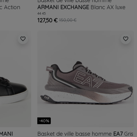
omme
Basket de ville basse homme
c
Action
ARMANI EXCHANGE
Blanc
AX luxe
44
45
127,50 €
150,00 €
favorite_border
favorite_border
-40%
MANI
Basket de ville basse homme
EA7
Gris