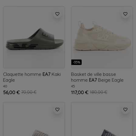
favorite_border
favorite_border
-35%
Claquette homme
EA7
Kaki
Basket de ville basse
Eagle
homme
EA7
Beige
Eagle
40
45
56,00 €
70,00 €
117,00 €
180,00 €
favorite_border
favorite_border