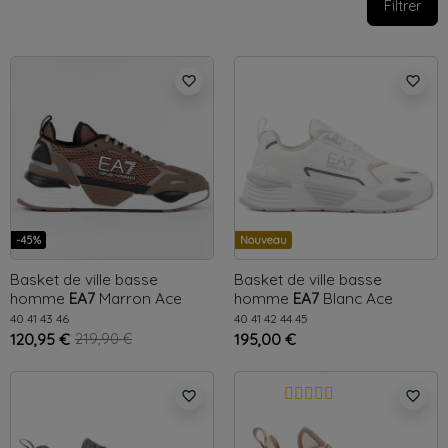
Filtrer
favorite_border
favorite_border
-45%
Nouveau
Basket de ville basse
Basket de ville basse
homme
EA7
Marron
Ace
homme
EA7
Blanc
Ace
Runner
Runner
40
41
43
46
40
41
42
44
45
120,95 €
219,90 €
195,00 €
favorite_border
favorite_border