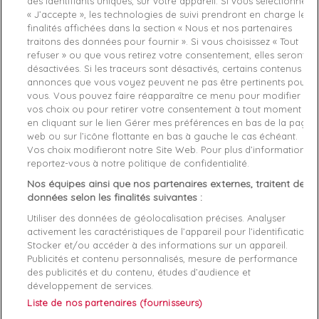
des identifiants uniques, sur votre appareil. Si vous sélectionnez
« J’accepte », les technologies de suivi prendront en charge les
finalités affichées dans la section « Nous et nos partenaires
traitons des données pour fournir ». Si vous choisissez « Tout
refuser » ou que vous retirez votre consentement, elles seront
désactivées. Si les traceurs sont désactivés, certains contenus et
annonces que vous voyez peuvent ne pas être pertinents pour
vous. Vous pouvez faire réapparaître ce menu pour modifier
-30%
vos choix ou pour retirer votre consentement à tout moment
en cliquant sur le lien Gérer mes préférences en bas de la page
Basket de ville basse
Basket de ville basse
web ou sur l’icône flottante en bas à gauche le cas échéant.
homme
EMPORIO ARMANI
homme
ARMANI EXCHANGE
Vos choix modifieront notre Site Web. Pour plus d’informations,
Beige
Heritage
Noir
Heritage
40
41
43
44
45
42
45
reportez-vous à notre politique de confidentialité.
182,75 €
215,00 €
104,93 €
149,90 €
Nos équipes ainsi que nos partenaires externes, traitent des
données selon les finalités suivantes :
favorite_border
favorite_border
Utiliser des données de géolocalisation précises. Analyser
activement les caractéristiques de l’appareil pour l’identification.
Stocker et/ou accéder à des informations sur un appareil.
Publicités et contenu personnalisés, mesure de performance
des publicités et du contenu, études d’audience et
développement de services.
Liste de nos partenaires (fournisseurs)