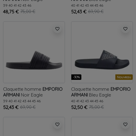
39
40
41
42
43
46
40
41
42
43
44
45
46
48,75 €
75,00 €
52,43 €
69,90 €
favorite_border
favorite_border
-30%
Nouveau
Claquette homme
EMPORIO
Claquette homme
EMPORIO
ARMANI
Noir
Eagle
ARMANI
Bleu
Eagle
39
40
41
42
43
44
45
46
40
41
42
43
44
45
46
52,43 €
69,90 €
52,50 €
75,00 €
favorite_border
favorite_border