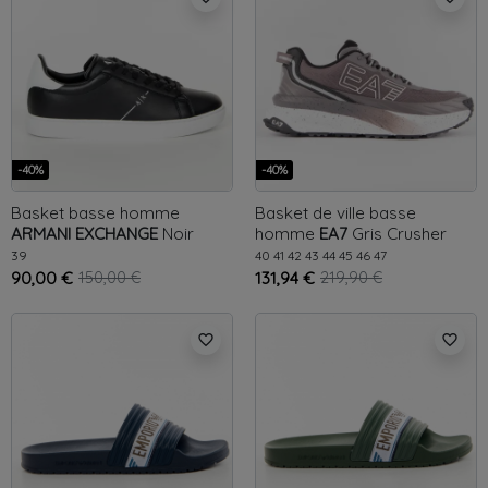
-40%
-40%
Basket basse homme
Basket de ville basse
ARMANI EXCHANGE
Noir
homme
EA7
Gris
Crusher
Classic sneaker
Distance Sonic
39
40
41
42
43
44
45
46
47
90,00 €
150,00 €
131,94 €
219,90 €
favorite_border
favorite_border