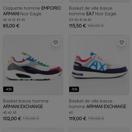
Claquette homme
EMPORIO
Basket de ville basse
ARMANI
Noir
Eagle
homme
EA7
Noir
Eagle
40
41
42
43
45
39
40
41
44
45
85,00 €
115,50 €
165,00 €
favorite_border
favorite_border
-40%
-30%
Basket basse homme
Basket de ville basse
ARMANI EXCHANGE
homme
ARMANI EXCHANGE
Multicolor
Eagle AX
Multicolor
Eagle AX
40
42
43
40
102,00 €
170,00 €
119,00 €
170,00 €