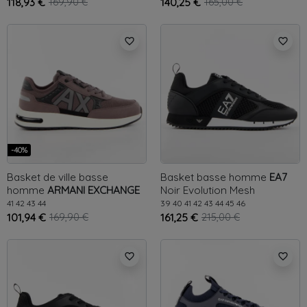
118,93 €
169,90 €
140,25 €
165,00 €
favorite_border
favorite_border
-40%
Basket de ville basse
Basket basse homme
EA7
homme
ARMANI EXCHANGE
Noir
Evolution Mesh
Gris
Essential AX
41
42
43
44
39
40
41
42
43
44
45
46
101,94 €
169,90 €
161,25 €
215,00 €
favorite_border
favorite_border