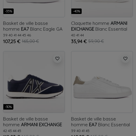
-35%
-40%
Basket de ville basse
Claquette homme
ARMANI
homme
EA7
Blanc
Eagle GA
EXCHANGE
Blanc
Essential
39
40
41
44
45
46
40
41
44
107,25 €
165,00 €
35,94 €
59,90 €
favorite_border
favorite_border
-30%
Basket de ville basse
Basket de ville basse
homme
ARMANI EXCHANGE
homme
EA7
Blanc
Essential
Noir
Essential
42
43
44
45
39
40
41
45