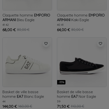
Claquette homme
EMPORIO
Claquette homme
EMPORIO
ARMANI
Bleu
Eagle
ARMANI
Kaki
Eagle
41
42
40
41
68,00 €
80,00 €
64,00 €
80,00 €
favorite_border
favorite_border
-35%
Basket de ville basse
Basket de ville basse
homme
EA7
Blanc
Eagle
homme
EA7
Noir
Eagle
44
39
144,00 €
160,00 €
71,50 €
110,00 €