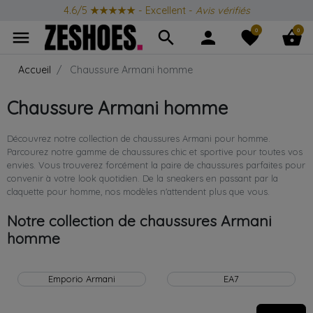
Produits Iconiques
toute l'année
0
0
menu
search
person
favorite
shopping_basket
Accueil
Chaussure Armani homme
Chaussure Armani homme
Découvrez notre collection de chaussures Armani pour homme.
Parcourez notre gamme de chaussures chic et sportive pour toutes vos
envies. Vous trouverez forcément la paire de chaussures parfaites pour
convenir à votre look quotidien. De la sneakers en passant par la
claquette pour homme, nos modèles n'attendent plus que vous.
Notre collection de chaussures Armani
homme
Emporio Armani
EA7