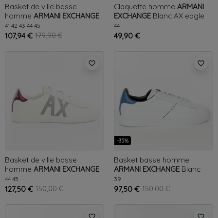
Basket de ville basse
Claquette homme
ARMANI
homme
ARMANI EXCHANGE
EXCHANGE
Blanc
AX eagle
Blanc
Action
41
42
43
44
45
44
107,94 €
179,90 €
49,90 €
favorite_border
favorite_border
-35%
Basket de ville basse
Basket basse homme
homme
ARMANI EXCHANGE
ARMANI EXCHANGE
Blanc
Blanc
AX luxe
Classic AX
44
45
39
127,50 €
150,00 €
97,50 €
150,00 €
favorite_border
favorite_border