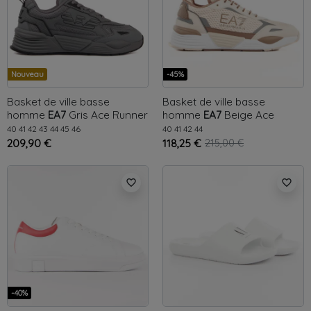
Nouveau
-45%
Basket de ville basse
Basket de ville basse
homme
EA7
Gris
Ace Runner
homme
EA7
Beige
Ace
Runner Chunky
40
41
42
43
44
45
46
40
41
42
44
209,90 €
118,25 €
215,00 €
favorite_border
favorite_border
-40%