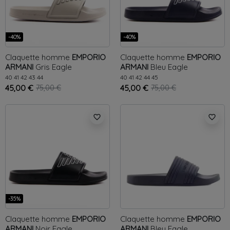
-40%
-40%
Claquette homme
EMPORIO
Claquette homme
EMPORIO
ARMANI
Gris
Eagle
ARMANI
Bleu
Eagle
40
41
42
43
44
40
41
42
44
45
45,00 €
75,00 €
45,00 €
75,00 €
favorite_border
favorite_border
-35%
Claquette homme
EMPORIO
Claquette homme
EMPORIO
ARMANI
Noir
Eagle
ARMANI
Bleu
Eagle