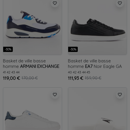
favorite_border
favorite_border
-30%
-30%
Basket de ville basse
Basket de ville basse
homme
ARMANI EXCHANGE
homme
EA7
Noir
Eagle GA
Multicolor
Eagle AX
41
42
43
44
40
42
43
44
45
119,00 €
170,00 €
111,93 €
159,90 €
favorite_border
favorite_border