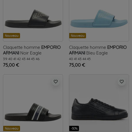
Nouveau
Nouveau
Claquette homme
EMPORIO
Claquette homme
EMPORIO
ARMANI
Noir
Eagle
ARMANI
Bleu
Eagle
39
40
41
42
43
44
45
46
40
41
43
44
45
75,00 €
75,00 €
favorite_border
favorite_border
Nouveau
-30%